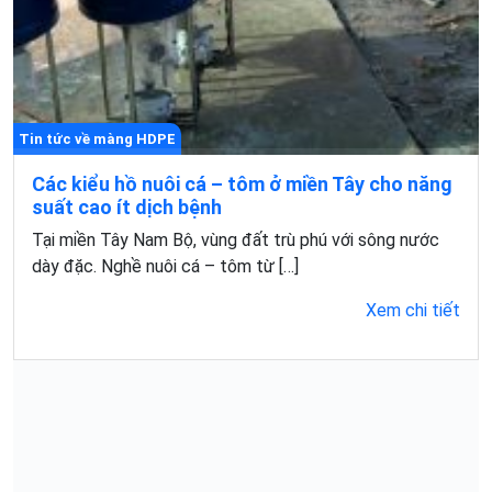
Tin tức về màng HDPE
Các kiểu hồ nuôi cá – tôm ở miền Tây cho năng
suất cao ít dịch bệnh
Tại miền Tây Nam Bộ, vùng đất trù phú với sông nước
dày đặc. Nghề nuôi cá – tôm từ […]
Xem chi tiết