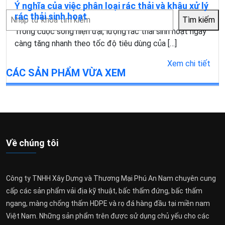
Ý nghĩa của việc phân loại rác thải và khâu xử lý
Tìm
rác thải sinh hoạt
Tìm kiếm
kiếm
Trong cuộc sống hiện đại, lượng rác thải sinh hoạt ngày
càng tăng nhanh theo tốc độ tiêu dùng của […]
Xem chi tiết
CÁC SẢN PHẨM VỪA XEM
Về chúng tôi
Công ty TNHH Xây Dựng và Thương Mại Phú An Nam chuyên cung
cấp các sản phẩm vải địa kỹ thuật, bấc thấm đứng, bấc thấm
ngang, màng chống thấm HDPE và rọ đá hàng đầu tại miền nam
Việt Nam. Những sản phẩm trên được sử dụng chủ yếu cho các