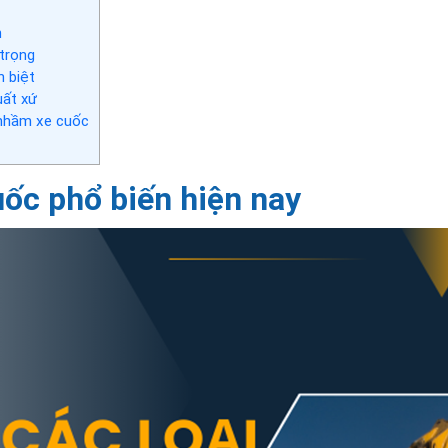
n
 trọng
 biệt
uất xứ
 nhầm xe cuốc
uốc phổ biến hiện nay