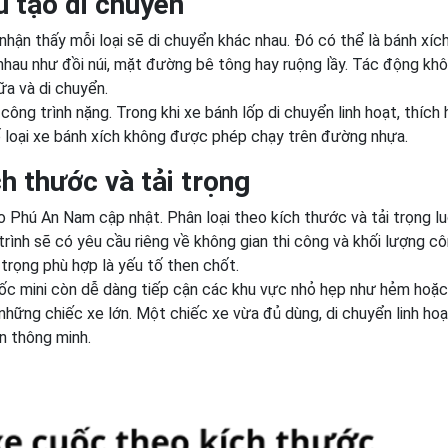
u tạo di chuyển
nhận thấy mỗi loại sẽ di chuyển khác nhau. Đó có thể là bánh xíc
 nhau như đồi núi, mặt đường bê tông hay ruộng lầy. Tác động kh
ữa và di chuyển.
ông trình nặng. Trong khi xe bánh lốp di chuyển linh hoạt, thích
 loại xe bánh xích không được phép chạy trên đường nhựa.
h thước và tải trọng
o Phú An Nam cập nhật. Phân loại theo kích thước và tải trọng lu
ình sẽ có yêu cầu riêng về không gian thi công và khối lượng c
 trọng phù hợp là yếu tố then chốt.
cuốc mini còn dễ dàng tiếp cận các khu vực nhỏ hẹp như hẻm hoặc
những chiếc xe lớn. Một chiếc xe vừa đủ dùng, di chuyển linh hoạ
ọn thông minh.