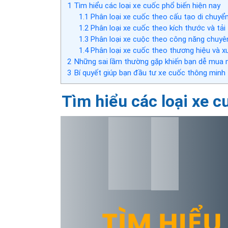
1
Tìm hiểu các loại xe cuốc phổ biến hiện nay
1.1
Phân loại xe cuốc theo cấu tạo di chuyể
1.2
Phân loại xe cuốc theo kích thước và tải
1.3
Phân loại xe cuộc theo công năng chuyên
1.4
Phân loại xe cuốc theo thương hiệu và x
2
Những sai lầm thường gặp khiến bạn dễ mua
3
Bí quyết giúp bạn đầu tư xe cuốc thông minh
Tìm hiểu các loại xe c