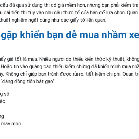
e cẩu đã qua sử dụng thì có giá mềm hơn, nhưng bạn phải kiểm tra
u cải tiến thì tùy vào nhu cầu thực tế của bạn để lựa chọn. Quan
 thuật nghiêm ngặt cũng như các giấy tờ liên quan.
 gặp khiến bạn dễ mua nhầm x
ấy giá tốt là mua. Nhiều người do thiếu kiến thức kỹ thuật, khôn
h. Hoặc tin vào quảng cáo thiếu kiểm chứng đã khiến mình mua nh
y. Không chỉ giúp bạn tránh được rủi ro, tiết kiệm chi phí. Quan t
 “đáng đồng tiền bát gạo”.
ng số
iệc
ng
g máy móc