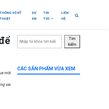
THÔNG SỐ KỸ
DỰ
TIN
LIÊN
THUẬT
ÁN
TỨC
HỆ
 để
Tìm
Tìm
kiếm
kiếm
CÁC SẢN PHẨM VỪA XEM
mua mới
.
ững sai