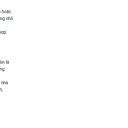
h hoặc
ông nhỏ
 hợp
ôn là
ông
 nhà
t,