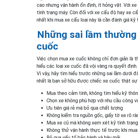
cao nhưng vận hành ổn định, ít hỏng vặt. Với x
tình trạng máy. Còn đối với xe cẩu độ hay xe cẩ
nhất khi mua xe cẩu loại này là cần đánh giá kỹ
Những sai lầm thường
cuốc
Việc chọn mua xe cuốc không chỉ đơn giản là th
hiểu các loại xe cuốc đã vội vàng ra quyết địn
Vì vậy, hãy tìm hiểu trước những sai lầm dưới đâ
nhất là bạn sở hữu được chiếc xe cuốc thật sự
Mua theo cảm tính, không tìm hiểu kỹ thô
Chọn xe không phù hợp với nhu cầu công v
Ưu tiên giá rẻ mà bỏ qua chất lượng
Không kiểm tra nguồn gốc, giấy tờ xe rõ rà
Mua xe cũ mà không xem xét kỹ tình trạn
Không thử vận hành thực tế trước khi mua
Bỏ qua yếu tố bảo hành và hậu mãi