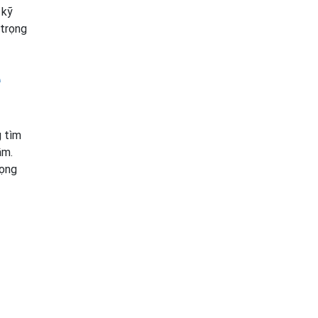
 kỹ
 trọng
e
g tìm
ầm.
rọng