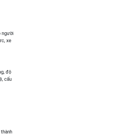
p người
ực, xe
ng, độ
ệ, cấu
 thành