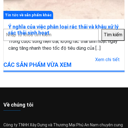
Tin tức về sản phẩm khác
Ý nghĩa của việc phân loại rác thải và khâu xử lý
Tìm
rác thải sinh hoạt
Tìm kiếm
kiếm
Trong cuộc sống hiện đại, lượng rác thải sinh hoạt ngày
càng tăng nhanh theo tốc độ tiêu dùng của […]
Xem chi tiết
CÁC SẢN PHẨM VỪA XEM
Về chúng tôi
Công ty TNHH Xây Dựng và Thương Mại Phú An Nam chuyên cung