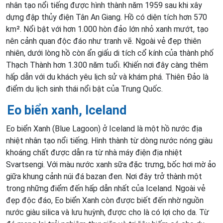
nhân tạo nổi tiếng được hình thành năm 1959 sau khi xây
dựng đập thủy điện Tân An Giang. Hồ có diện tích hơn 570
km². Nổi bật với hơn 1.000 hòn đảo lớn nhỏ xanh mướt, tạo
nên cảnh quan độc đáo như tranh vẽ. Ngoài vẻ đẹp thiên
nhiên, dưới lòng hồ còn ẩn giấu di tích cổ kính của thành phố
Thạch Thành hơn 1.300 năm tuổi. Khiến nơi đây càng thêm
hấp dẫn với du khách yêu lịch sử và khám phá. Thiên Đảo là
điểm du lịch sinh thái nổi bật của Trung Quốc.
Eo biển xanh, Iceland
Eo biển Xanh (Blue Lagoon) ở Iceland là một hồ nước địa
nhiệt nhân tạo nổi tiếng. Hình thành từ dòng nước nóng giàu
khoáng chất được dẫn ra từ nhà máy điện địa nhiệt
Svartsengi. Với màu nước xanh sữa đặc trưng, bốc hơi mờ ảo
giữa khung cảnh núi đá bazan đen. Nơi đây trở thành một
trong những điểm đến hấp dẫn nhất của Iceland. Ngoài vẻ
đẹp độc đáo, Eo biển Xanh còn được biết đến nhờ nguồn
nước giàu silica và lưu huỳnh, được cho là có lợi cho da. Từ