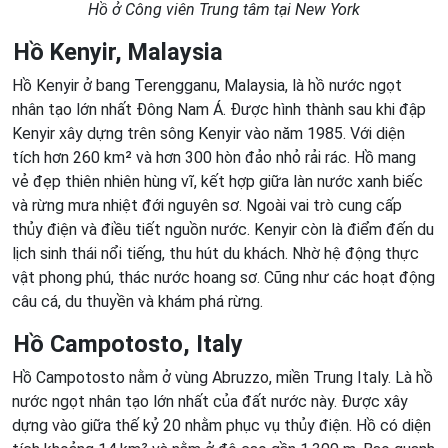
Hồ ở Công viên Trung tâm tại New York
Hồ Kenyir, Malaysia
Hồ Kenyir ở bang Terengganu, Malaysia, là hồ nước ngọt
nhân tạo lớn nhất Đông Nam Á. Được hình thành sau khi đập
Kenyir xây dựng trên sông Kenyir vào năm 1985. Với diện
tích hơn 260 km² và hơn 300 hòn đảo nhỏ rải rác. Hồ mang
vẻ đẹp thiên nhiên hùng vĩ, kết hợp giữa làn nước xanh biếc
và rừng mưa nhiệt đới nguyên sơ. Ngoài vai trò cung cấp
thủy điện và điều tiết nguồn nước. Kenyir còn là điểm đến du
lịch sinh thái nổi tiếng, thu hút du khách. Nhờ hệ động thực
vật phong phú, thác nước hoang sơ. Cũng như các hoạt động
câu cá, du thuyền và khám phá rừng.
Hồ Campotosto, Italy
Hồ Campotosto nằm ở vùng Abruzzo, miền Trung Italy. Là hồ
nước ngọt nhân tạo lớn nhất của đất nước này. Được xây
dựng vào giữa thế kỷ 20 nhằm phục vụ thủy điện. Hồ có diện