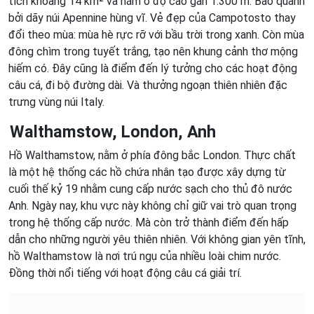
tích khoảng 14 km² và nằm ở độ cao gần 1.300 m. Bao quanh
bởi dãy núi Apennine hùng vĩ. Vẻ đẹp của Campotosto thay
đổi theo mùa: mùa hè rực rỡ với bầu trời trong xanh. Còn mùa
đông chìm trong tuyết trắng, tạo nên khung cảnh thơ mộng
hiếm có. Đây cũng là điểm đến lý tưởng cho các hoạt động
câu cá, đi bộ đường dài. Và thưởng ngoạn thiên nhiên đặc
trưng vùng núi Italy.
Walthamstow, London, Anh
Hồ Walthamstow, nằm ở phía đông bắc London. Thực chất
là một hệ thống các hồ chứa nhân tạo được xây dựng từ
cuối thế kỷ 19 nhằm cung cấp nước sạch cho thủ đô nước
Anh. Ngày nay, khu vực này không chỉ giữ vai trò quan trọng
trong hệ thống cấp nước. Mà còn trở thành điểm đến hấp
dẫn cho những người yêu thiên nhiên. Với không gian yên tĩnh,
hồ Walthamstow là nơi trú ngụ của nhiều loài chim nước.
Đồng thời nổi tiếng với hoạt động câu cá giải trí.