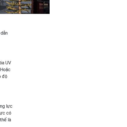
 dẫn
tia UV
. Hoặc
ó độ
ờng lực
lực có
thế là