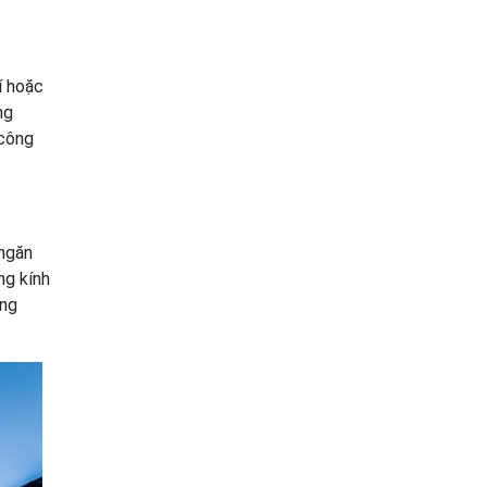
í hoặc
ng
 công
 ngăn
ng kính
áng