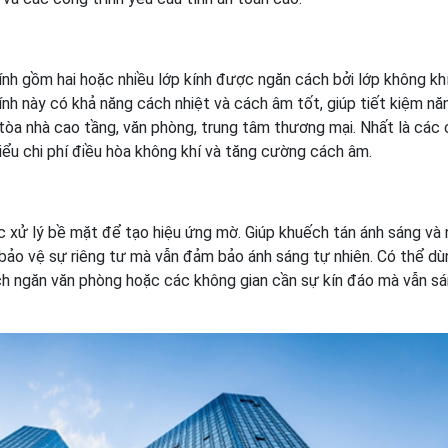
i kính gồm hai hoặc nhiều lớp kính được ngăn cách bởi lớp không kh
 Kính này có khả năng cách nhiệt và cách âm tốt, giúp tiết kiệm nă
 tòa nhà cao tầng, văn phòng, trung tâm thương mại. Nhất là các
hiểu chi phí điều hòa không khí và tăng cường cách âm.
ược xử lý bề mặt để tạo hiệu ứng mờ. Giúp khuếch tán ánh sáng và
 bảo vệ sự riêng tư mà vẫn đảm bảo ánh sáng tự nhiên. Có thể dù
ch ngăn văn phòng hoặc các không gian cần sự kín đáo mà vẫn s