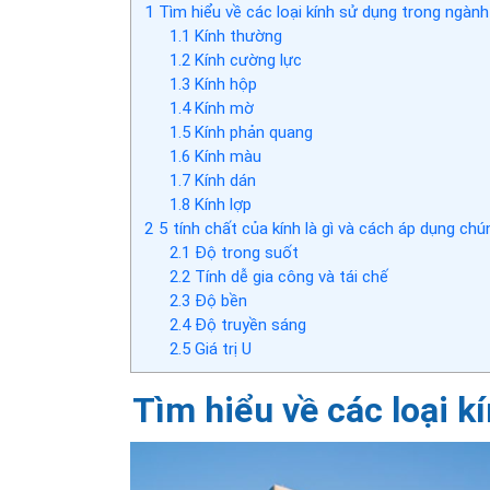
1
Tìm hiểu về các loại kính sử dụng trong ngàn
1.1
Kính thường
1.2
Kính cường lực
1.3
Kính hộp
1.4
Kính mờ
1.5
Kính phản quang
1.6
Kính màu
1.7
Kính dán
1.8
Kính lợp
2
5 tính chất của kính là gì và cách áp dụng ch
2.1
Độ trong suốt
2.2
Tính dễ gia công và tái chế
2.3
Độ bền
2.4
Độ truyền sáng
2.5
Giá trị U
Tìm hiểu về các loại 