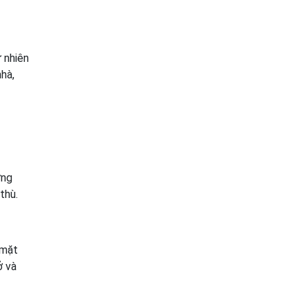
 nhiên
hà,
g
ứng
thù.
 mặt
ở và