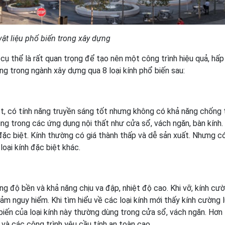
vật liệu phổ biến trong xây dựng
cụ thể là rất quan trọng để tạo nên một công trình hiệu quả, hấp
ụng trong ngành xây dựng qua 8 loại kính phổ biến sau:
iệt, có tính năng truyền sáng tốt nhưng không có khả năng chống 
g trong các ứng dụng nội thất như cửa sổ, vách ngăn, bàn kính
ặc biệt. Kính thường có giá thành thấp và dễ sản xuất. Nhưng c
oại kính đặc biệt khác.
ăng độ bền và khả năng chịu va đập, nhiệt độ cao. Khi vỡ, kính cư
m nguy hiểm. Khi tìm hiểu về các loại kính mới thấy kính cường 
iến của loại kính này thường dùng trong cửa sổ, vách ngăn. Hơn 
và các công trình yêu cầu tính an toàn cao.