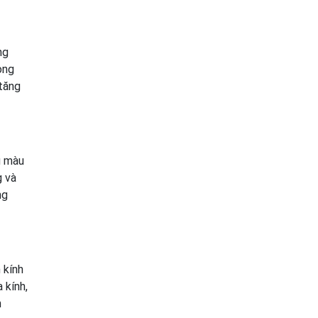
ng
ong
 tăng
ủ màu
g và
ng
 kính
 kính,
n