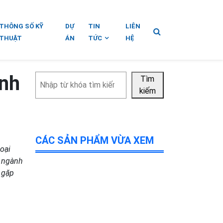
THÔNG SỐ KỸ
DỰ
TIN
LIÊN
THUẬT
ÁN
TỨC
HỆ
ành
Tìm
Tìm
kiếm
kiếm
CÁC SẢN PHẨM VỪA XEM
loại
g ngành
 gặp