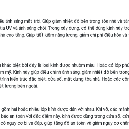
iếu ánh sáng mặt trời. Giúp giảm nhiệt độ bên trong tòa nhà và tă
tia UV và ánh sáng chói. Trong xây dựng, có thể dùng kính này tr
hà cao tầng. Giúp tiết kiệm năng lượng, giảm chi phí điều hòa và
àu khác biệt bởi đây là loại kính được nhuộm màu. Hoặc có lớp ph
m mỹ. Kính này giúp điều chỉnh ánh sáng, giảm nhiệt độ bên tron
trình kiến trúc đặc biệt, cửa sổ, mặt dựng tòa nhà. Hoặc các cô
iệt lượng bên ngoài.
nh gồm hai hoặc nhiều lớp kính được dán với nhau. Khi vỡ, các mảnh
m bảo an toàn.Với đặc điểm này, kính được dùng trong cửa sổ, cửa
 có nguy cơ bị va đập, giúp tăng độ an toàn và giảm nguy cơ chấ