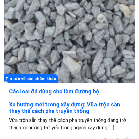
Tin tức về sản phẩm khác
Các loại đá dùng cho làm đường bộ
Tin tức về sản phẩm khác
Trong các công trình giao thông, vật liệu làm đường
Xu hướng mới trong xây dựng: Vữa trộn sẵn
chính là yếu tố quyết định độ bền và khả […]
thay thế cách pha truyền thống
Vữa trộn sẵn thay thế cách pha truyền thống đang trở
Xem chi tiết
thành xu hướng tất yếu trong ngành xây dựng […]