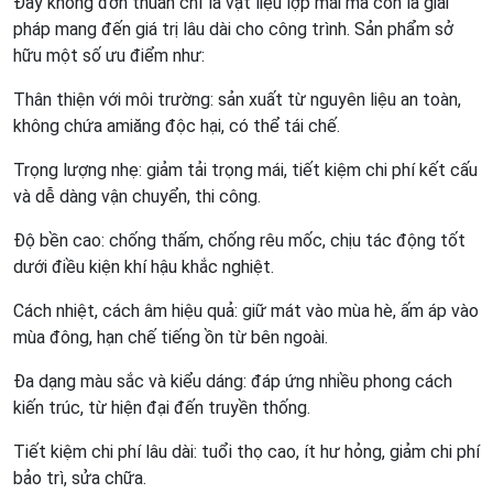
Đây không đơn thuần chỉ là vật liệu lợp mái mà còn là giải
pháp mang đến giá trị lâu dài cho công trình. Sản phẩm sở
hữu một số ưu điểm như:
Thân thiện với môi trường: sản xuất từ nguyên liệu an toàn,
không chứa amiăng độc hại, có thể tái chế.
Trọng lượng nhẹ: giảm tải trọng mái, tiết kiệm chi phí kết cấu
và dễ dàng vận chuyển, thi công.
Độ bền cao: chống thấm, chống rêu mốc, chịu tác động tốt
dưới điều kiện khí hậu khắc nghiệt.
Cách nhiệt, cách âm hiệu quả: giữ mát vào mùa hè, ấm áp vào
mùa đông, hạn chế tiếng ồn từ bên ngoài.
Đa dạng màu sắc và kiểu dáng: đáp ứng nhiều phong cách
kiến trúc, từ hiện đại đến truyền thống.
Tiết kiệm chi phí lâu dài: tuổi thọ cao, ít hư hỏng, giảm chi phí
bảo trì, sửa chữa.