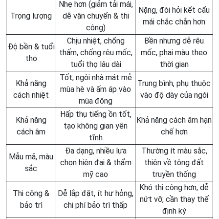
Nhẹ hơn (giảm tải mái,
Nặng, đòi hỏi kết cấu
Trọng lượng
dễ vận chuyển & thi
mái chắc chắn hơn
công)
Chịu nhiệt, chống
Bền nhưng dễ rêu
Độ bền & tuổi
thấm, chống rêu mốc,
mốc, phai màu theo
thọ
tuổi thọ lâu dài
thời gian
Tốt, ngôi nhà mát mẻ
Khả năng
Trung bình, phụ thuộc
mùa hè và ấm áp vào
cách nhiệt
vào độ dày của ngói
mùa đông
Hấp thụ tiếng ồn tốt,
Khả năng
Khả năng cách âm hạn
tạo không gian yên
cách âm
chế hơn
tĩnh
Đa dạng, nhiều lựa
Thường ít màu sắc,
Mẫu mã, màu
chọn hiện đại & thẩm
thiên về tông đất
sắc
mỹ cao
truyền thống
Khó thi công hơn, dễ
Thi công &
Dễ lắp đặt, ít hư hỏng,
nứt vỡ, cần thay thế
bảo trì
chi phí bảo trì thấp
định kỳ