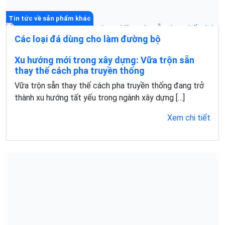
Tin tức về sản phẩm khác
Các loại đá dùng cho làm đường bộ
Tin tức về sản phẩm khác
Trong các công trình giao thông, vật liệu làm đường
Xu hướng mới trong xây dựng: Vữa trộn sẵn
chính là yếu tố quyết định độ bền và khả […]
thay thế cách pha truyền thống
Vữa trộn sẵn thay thế cách pha truyền thống đang trở
Xem chi tiết
thành xu hướng tất yếu trong ngành xây dựng […]
Xem chi tiết