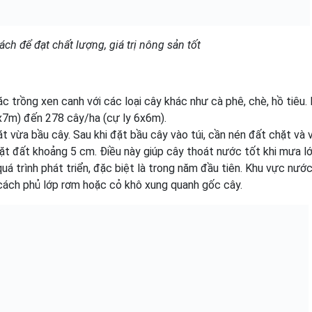
h để đạt chất lượng, giá trị nông sản tốt
c trồng xen canh với các loại cây khác như cà phê, chè, hồ tiêu.
x7m) đến 278 cây/ha (cự ly 6x6m).
 vừa bầu cây. Sau khi đặt bầu cây vào túi, cần nén đất chặt và 
ặt đất khoảng 5 cm. Điều này giúp cây thoát nước tốt khi mưa lớ
á trình phát triển, đặc biệt là trong năm đầu tiên. Khu vực nước
 cách phủ lớp rơm hoặc cỏ khô xung quanh gốc cây.