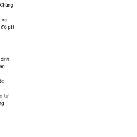
 Chúng
c và
g độ pH
 dinh
hân
ác
o từ
ng