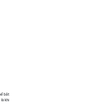
hể bắt
là khi