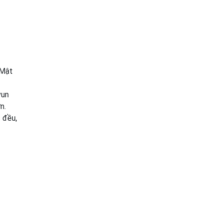
 Mật
vun
n.
 đều,