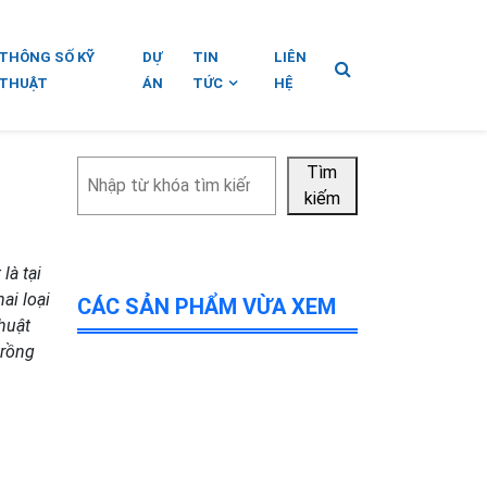
THÔNG SỐ KỸ
DỰ
TIN
LIÊN
THUẬT
ÁN
TỨC
HỆ
Tìm
Tìm
kiếm
kiếm
là tại
ai loại
CÁC SẢN PHẨM VỪA XEM
huật
trồng