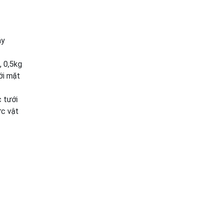
ây
, 0,5kg
ới mặt
c tưới
ực vật