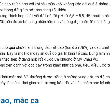
 cao thích hợp với khí hậu mùa khô, không kéo dài quá 3 tháng.
he bóng để giảm bớt ánh sáng tối thiểu.
Nhưng thích hợp nhất với đất có độ pH từ 5,5 – 5,8, dễ thoát nướ
 đất cần được bổ sung phân hữu cơ và nồng độ muối để cân bằn
, cho quả chứa hàm lượng dầu rất cao (lên đến 78%) và các chất
in. Đây là một loại cây ăn quả có giá trị kinh tế cao. Dùng làm n
n trực tiếp ở dạng hộp rất được ưa chuộng ở Mỹ, Châu Âu.
rồng xen canh với các cây trồng khác như cà phê, tiêu, điều… có t
hí hậu mát mẻ. Và thường được trồng ở những vùng đất có độ ca
ây lâu năm, thời gian sinh trưởng kéo dài và cần chăm sóc kỹ nă
cao, mắc ca