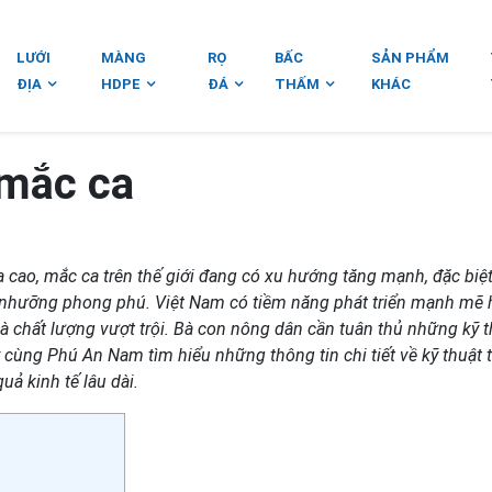
LƯỚI
MÀNG
RỌ
BẤC
SẢN PHẨM
ĐỊA
HDPE
ĐÁ
THẤM
KHÁC
 mắc ca
cao, mắc ca trên thế giới đang có xu hướng tăng mạnh, đặc biệt 
ổ nhưỡng phong phú. Việt Nam có tiềm năng phát triển mạnh mẽ h
và chất lượng vượt trội. Bà con nông dân cần tuân thủ những kỹ t
 cùng Phú An Nam tìm hiểu những thông tin chi tiết về kỹ thuật 
ả kinh tế lâu dài.