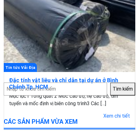
Tin tức Vải Địa
Đặc tính vật liêu và chỉ dẫn tại dự án ở Bình
Tìm
Chánh Tp. HCM
Tìm kiếm
kiếm
Mục lục1 Tổng quát 2 Móc cao độ, hệ cao độ, tim
tuyến và mốc định vị biên công trình3 Các […]
Xem chi tiết
CÁC SẢN PHẨM VỪA XEM