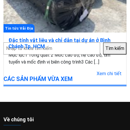
Tin tức Vải Địa
Đặc tính vật liêu và chỉ dẫn tại dự án ở Bình
Tìm
Chánh Tp. HCM
Tìm kiếm
kiếm
Mục lục1 Tổng quát 2 Móc cao độ, hệ cao độ, tim
tuyến và mốc định vị biên công trình3 Các […]
Xem chi tiết
CÁC SẢN PHẨM VỪA XEM
Về chúng tôi