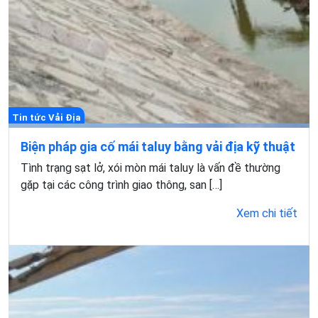
Tin tức Vải Địa
Biện pháp gia cố mái taluy bằng vải địa kỹ thuật
Tình trạng sạt lở, xói mòn mái taluy là vấn đề thường
gặp tại các công trình giao thông, san […]
Xem chi tiết