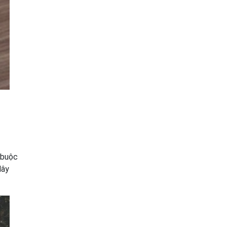
 buộc
dây