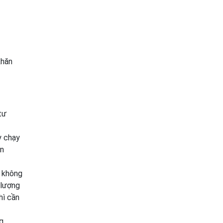
khăn
tư
y chạy
ển
à không
 lượng
hì cần
g