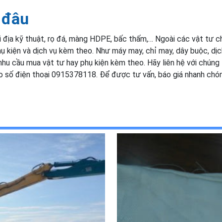
 đâu
địa kỹ thuật, rọ đá, màng HDPE, bấc thấm,… Ngoài các vật tư c
hụ kiện và dịch vụ kèm theo. Như máy may, chỉ may, dây buộc, dịc
u cầu mua vật tư hay phụ kiện kèm theo. Hãy liên hệ với chúng 
 số điện thoại 0915378118. Để được tư vấn, báo giá nhanh chó