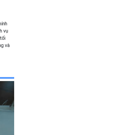
hính
h vụ
tối
ng và