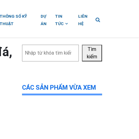
THÔNG SỐ KỸ
DỰ
TIN
LIÊN
THUẬT
ÁN
TỨC
HỆ
đá,
Tìm
Tìm
kiếm
kiếm
CÁC SẢN PHẨM VỪA XEM