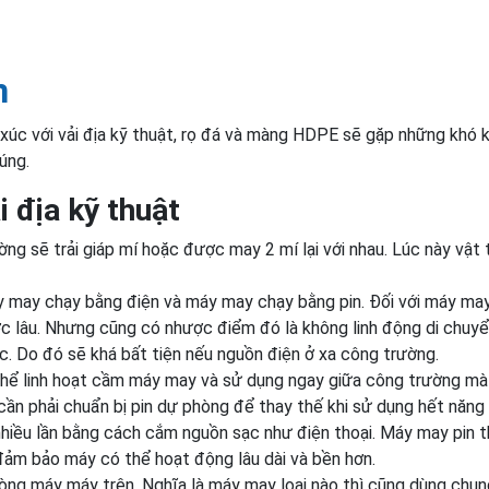
m
 xúc với vải địa kỹ thuật, rọ đá và màng HDPE sẽ gặp những khó 
úng.
i địa kỹ thuật
ường sẽ trải giáp mí hoặc được may 2 mí lại với nhau. Lúc này vật 
máy may chạy bằng điện và máy may chạy bằng pin. Đối với máy ma
c lâu. Nhưng cũng có nhược điểm đó là không linh động di chuy
c. Do đó sẽ khá bất tiện nếu nguồn điện ở xa công trường.
 thể linh hoạt cầm máy may và sử dụng ngay giữa công trường m
cần phải chuẩn bị pin dự phòng để thay thế khi sử dụng hết năng
 nhiều lần bằng cách cắm nguồn sạc như điện thoại. Máy may pin t
ảm bảo máy có thể hoạt động lâu dài và bền hơn.
òng máy máy trên. Nghĩa là máy may loại nào thì cũng dùng chun