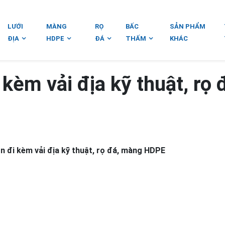
LƯỚI
MÀNG
RỌ
BẤC
SẢN PHẨM
ĐỊA
HDPE
ĐÁ
THẤM
KHÁC
 kèm vải địa kỹ thuật, rọ 
n đi kèm vải địa kỹ thuật, rọ đá, màng HDPE