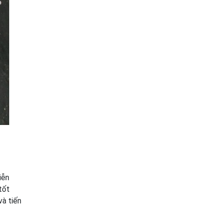
iễn
tốt
và tiến