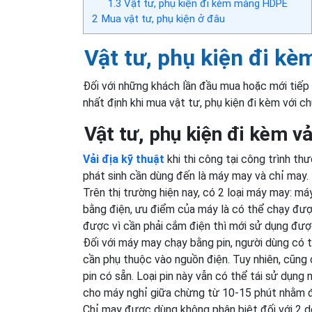
1.3
Vật tư, phụ kiện đi kèm màng HDPE
2
Mua vật tư, phụ kiện ở đâu
Vật tư, phụ kiện đi kè
Đối với những khách lần đầu mua hoặc mới tiếp
nhất định khi mua vật tư, phụ kiện đi kèm với ch
Vật tư, phụ kiện đi kèm vả
Vải địa kỹ thuật
khi thi công tại công trình th
phát sinh cần dùng đến là máy may và chỉ may.
Trên thị trường hiện nay, có 2 loại máy may: 
bằng điện, ưu điểm của máy là có thể chạy đượ
được vì cần phải cắm điện thì mới sử dụng đượ
Đối với máy may chạy bằng pin, người dùng có
cần phụ thuộc vào nguồn điện. Tuy nhiên, cũng 
pin có sẵn. Loại pin này vẫn có thể tái sử dụng
cho máy nghỉ giữa chừng từ 10-15 phút nhằm đ
Chỉ may được dùng không phân biệt đối với 2 d