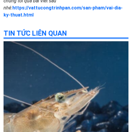
chúng tôi qua bài viết sau
nhé:
https://vattucongtrinhpan.com/san-pham/vai-dia-
ky-thuat.html
TIN TỨC LIÊN QUAN