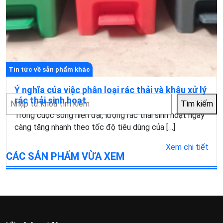
Tin tức về sản phẩm khác
Ý nghĩa của việc phân loại rác thải và khâu xử lý
Tìm
rác thải sinh hoạt
Tìm kiếm
kiếm
Trong cuộc sống hiện đại, lượng rác thải sinh hoạt ngày
càng tăng nhanh theo tốc độ tiêu dùng của […]
Xem chi tiết
CÁC SẢN PHẨM VỪA XEM