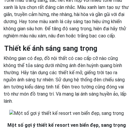
Tone màu trắng sáng, sắc nét kết hợp với nhiều tone màu
xanh là lựa chọn rất đáng cân nhắc. Màu xanh lam tạo sự thư
giãn, truyền cảm hứng, nhẹ nhàng, hài hòa và gần gũi với đại
dương. Hay tone màu xanh lá cây sáng tạo hiệu ứng khiến
không gian sâu hơn. Để tăng độ sang trọng, hiện đại hãy thử
nghiệm màu nâu xám, nâu đen hoặc trắng bạc cao cấp.
Thiết kế ánh sáng sang trọng
Không gian có đẹp, đồ nội thất có cao cấp cỡ nào cũng
không thể tỏa sáng dưới những ánh đèn huỳnh quang bình
thường. Hãy tận dụng các thiết kế mở, giếng trời tạo ra
nguồn ánh sáng tự nhiên. Sử dụng hệ thống đèn chiếu sáng
âm tường kiểu dáng tinh tế. Đèn treo tường cũng đóng vai
trò như món đồ trang trí. Và mang lại ánh sáng huyền ảo, lấp
lánh.
Một số gợi ý thiết kế resort ven biển đẹp, sang trọng