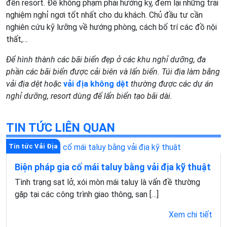
đến resort. Để không phạm phải hướng kỵ, đem lại những trải
nghiệm nghỉ ngơi tốt nhất cho du khách. Chủ đầu tư cần
nghiên cứu kỹ lưỡng về hướng phòng, cách bố trí các đồ nội
thất,…
Để hình thành các b
ã
i biển đẹp ở các khu nghỉ dưỡng, đa
phần các bãi biển được cải biên và lấn biển. Túi địa làm bằng
vải địa dệt hoặc
vải địa không dệt
thường được các dự án
nghỉ dưỡng, resort dùng để lấn biển tạo bãi dài.
TIN TỨC LIÊN QUAN
Tin tức Vải Địa
Biện pháp gia cố mái taluy bằng vải địa kỹ thuật
Tình trạng sạt lở, xói mòn mái taluy là vấn đề thường
gặp tại các công trình giao thông, san […]
Xem chi tiết