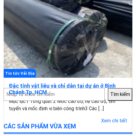
Tin tức Vải Địa
Đặc tính vật liêu và chỉ dẫn tại dự án ở Bình
Tìm
Chánh Tp. HCM
Tìm kiếm
kiếm
Mục lục1 Tổng quát 2 Móc cao độ, hệ cao độ, tim
tuyến và mốc định vị biên công trình3 Các […]
Xem chi tiết
CÁC SẢN PHẨM VỪA XEM