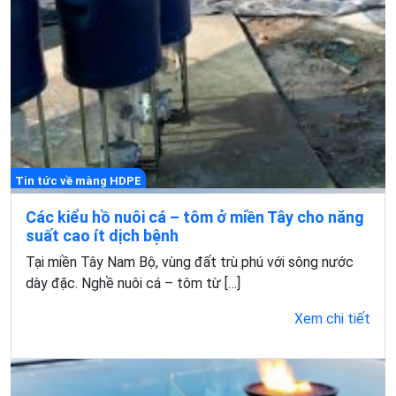
Tin tức về màng HDPE
Các kiểu hồ nuôi cá – tôm ở miền Tây cho năng
suất cao ít dịch bệnh
Tại miền Tây Nam Bộ, vùng đất trù phú với sông nước
dày đặc. Nghề nuôi cá – tôm từ […]
Xem chi tiết