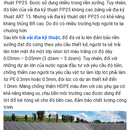
thuật PP25. Được sử dụng nhiều trong nền xưởng. Tuy nhiên,
độ bền của vải địa kỹ thuật PP25 không cao ,bằng vải địa kỹ
thuật ART 15. Nhưng vải địa kỹ thuật dệt PP25 có khả năng
kháng thủng BR cao. Do đó có nhiều trường hợp người ta lại
chuộng hơn.
Sau khi trải
vải địa kỹ thuật
, đổ đá và lu lèn đảm bảo nền
xưởng đạt độ cứng theo yêu cầu thiết kế, người ta sẽ trải
lên trên mặt đá một lớp nilon lót màu trắng có độ dày
0.03mm – 0.05mm (3 dzem – 5 dzem). Tuy nhiên, đối với
những dự án lớn của nước ngoài đầu tư với yêu cầu độ bền,
chống thấm cao người ta yêu cầu vật tư làm lớp lót phải làm
từ PE 0.3mm hoặc 0.5mm, đôi lúc có dự án thiết kế đến
1.0mm. Màng chống thấm HDPE màu đen với các phụ gia có
khả năng kháng uv, chịu bền môi trường cao được dùng để
lót đổ bê tông sẽ cho độ bền cao, đảm bảo chất lượng công
trình.