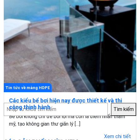
Tin tức về màng HDPE
Các kiểu bể bơi hiện nay được thiết kế và thi
Tìm
công thịnh hành
Tìm kiếm
kiếm
Bể bơi không chỉ để bơi lội mà còn là điểm nhấn thẩm
mỹ, tạo không gian thư giãn lý […]
Xem chi tiết