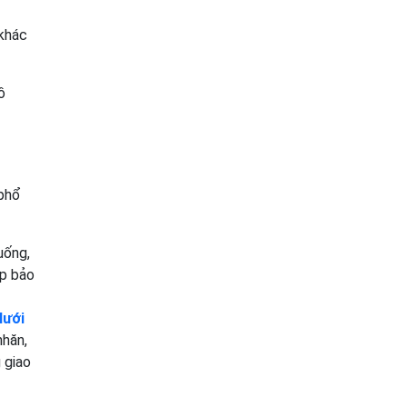
 khác
ồ
 phổ
uống,
úp bảo
lưới
nhăn,
 giao