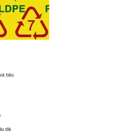
và tiêu
n
âu dài