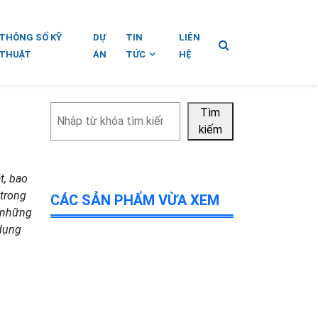
THÔNG SỐ KỸ
DỰ
TIN
LIÊN
THUẬT
ÁN
TỨC
HỆ
Tìm
Tìm
kiếm
kiếm
t, bao
 trong
CÁC SẢN PHẨM VỪA XEM
à những
 dụng