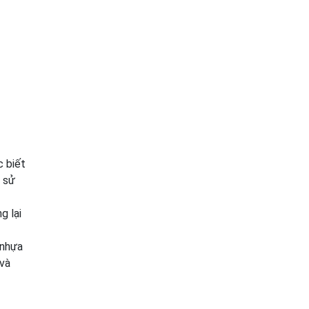
c biết
c sử
g lại
 nhựa
 và