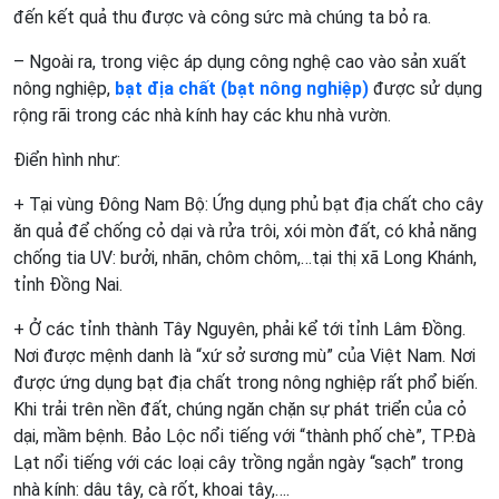
đến kết quả thu được và công sức mà chúng ta bỏ ra.
– Ngoài ra, trong việc áp dụng công nghệ cao vào sản xuất
nông nghiệp,
bạt địa
chất (bạt nông nghiệp)
được sử dụng
rộng rãi trong các nhà kính hay các khu nhà vườn.
Điển hình như:
+ Tại vùng Đông Nam Bộ: Ứng dụng phủ bạt địa chất cho cây
ăn quả để chống cỏ dại và rửa trôi, xói mòn đất, có khả năng
chống tia UV: bưởi, nhãn, chôm chôm,…tại thị xã Long Khánh,
tỉnh Đồng Nai.
+ Ở các tỉnh thành Tây Nguyên, phải kể tới tỉnh Lâm Đồng.
Nơi được mệnh danh là “xứ sở sương mù” của Việt Nam. Nơi
được ứng dụng bạt địa chất trong nông nghiệp rất phổ biến.
Khi trải trên nền đất, chúng ngăn chặn sự phát triển của cỏ
dại, mầm bệnh. Bảo Lộc nổi tiếng với “thành phố chè”, TP.Đà
Lạt nổi tiếng với các loại cây trồng ngắn ngày “sạch” trong
nhà kính: dâu tây, cà rốt, khoai tây,….