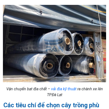
Vận chuyển bạt địa chất –
vải địa kỹ thuật
ra chành xe lên
TP.Đà Lạt
Các tiêu chí để
chọn cây trồng phù