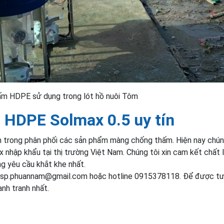
m HDPE sử dụng trong lót hồ nuôi Tôm
 HDPE Solmax 0.5 uy tín
m trong phân phối các sản phẩm màng chống thấm. Hiện nay chún
hập khẩu tại thị trường Việt Nam. Chúng tôi xin cam kết chất 
 yêu cầu khắt khe nhất.
alesp.phuannam@gmail.com hoặc hotline 0915378118. Để được tư
nh tranh nhất.