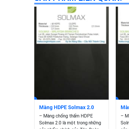
Màng HDPE Solmax 2.0
Màn
– Màng chống thấm HDPE
– M
Solmax 2.0 là một trong những
Sol