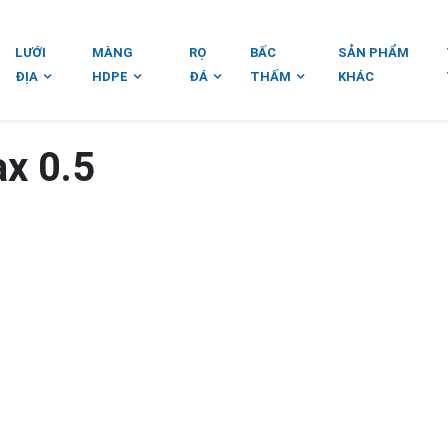
LƯỚI
MÀNG
RỌ
BẤC
SẢN PHẨM
ĐỊA
HDPE
ĐÁ
THẤM
KHÁC
x 0.5