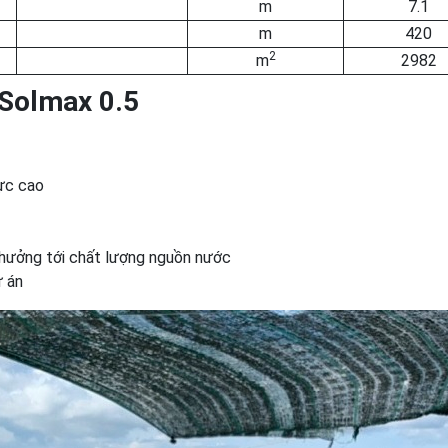
m
7.1
m
420
2
m
2982
Solmax 0.5
ực cao
 hưởng tới chất lượng nguồn nước
ự án