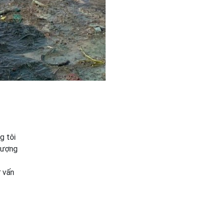
g tôi
lượng
 vấn