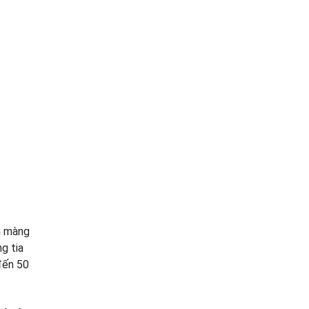
m màng
g tia
đến 50