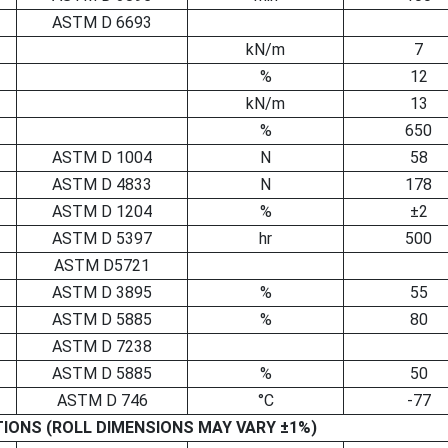
ASTM D 6693
kN/m
7
%
12
kN/m
13
%
650
ASTM D 1004
N
58
ASTM D 4833
N
178
ASTM D 1204
%
±2
ASTM D 5397
hr
500
ASTM D5721
ASTM D 3895
%
55
ASTM D 5885
%
80
ASTM D 7238
ASTM D 5885
%
50
ASTM D 746
°C
-77
TIONS (ROLL DIMENSIONS MAY VARY ±1%)