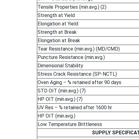
Tensile Properties (min.avg.) (2)
Strength at Yield
Elongation at Yield
Strength at Break
Elongation at Break
Tear Resistance (min.avg.) (MD/CMD)
Puncture Resistance (min.avg.)
Dimensional Stability
Stress Crack Resistance (SP-NCTL)
Oven Aging – % retained after 90 days
STD OIT (min.avg.) (7)
HP OIT (min.avg.) (7)
UV Res – % retained after 1600 hr
HP OIT (min.avg.)
Low Temperature Brittleness
SUPPLY SPECIFICA