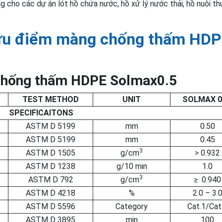
cho các dự án lót hồ chứa nước, hồ xử lý nước thải, hồ nuôi thu
 ưu điểm màng chống thấm HD
 chống thấm HDPE Solmax0.5
TEST METHOD
UNIT
SOLMAX 0
SPECIFICAITONS
ASTM D 5199
mm
0.50
ASTM D 5199
mm
0.45
3
ASTM D 1505
g/cm
> 0.932
ASTM D 1238
g/10 min
1.0
3
ASTM D 792
g/cm
≥ 0.940
ASTM D 4218
%
2.0 – 3.
ASTM D 5596
Category
Cat.1/Cat
ASTM D 3895
min
100