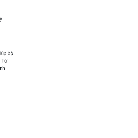
kỹ
giúp bộ
. Từ
ình