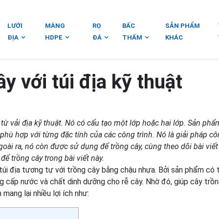
LƯỚI
MÀNG
RỌ
BẤC
SẢN PHẨM
ĐỊA
HDPE
ĐÁ
THẤM
KHÁC
ây với túi địa kỹ thuật
từ vải địa kỹ thuật. Nó có cấu tạo một lớp hoặc hai lớp. Sản ph
hù hợp với từng đặc tính của các công trình. Nó là giải pháp c
ài ra, nó còn được sử dụng để trồng cây, cùng theo dõi bài viết
để trồng cây trong bài viết này.
úi địa tương tự với trồng cây bằng chậu nhựa. Bởi sản phẩm có 
 cấp nước và chất dinh dưỡng cho rễ cây. Nhờ đó, giúp cây trồ
 mang lại nhiều lợi ích như: