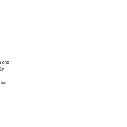
m cho
cây
 hai