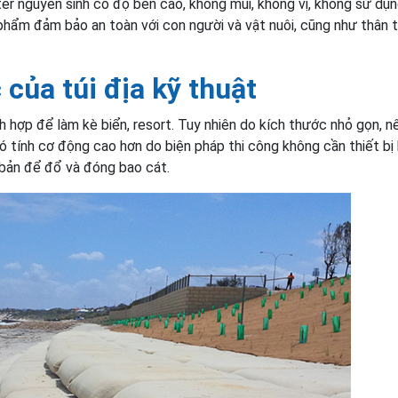
r nguyên sinh có độ bền cao, không mùi, không vị, không sử dụ
 phẩm đảm bảo an toàn với con người và vật nuôi, cũng như thân t
của túi địa kỹ thuật
 hợp để làm kè biển, resort. Tuy nhiên do kích thước nhỏ gọn, n
có tính cơ động cao hơn do biện pháp thi công không cần thiết b
 bản để đổ và đóng bao cát.