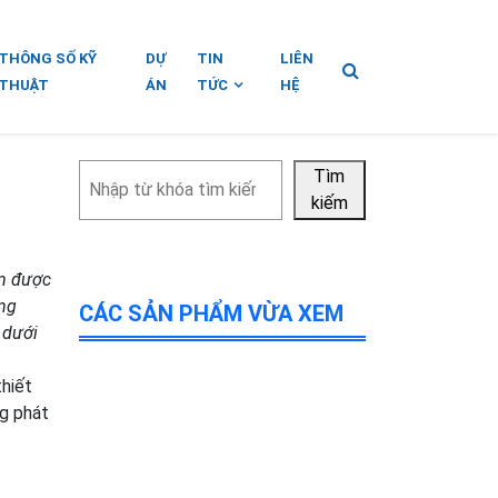
THÔNG SỐ KỸ
DỰ
TIN
LIÊN
THUẬT
ÁN
TỨC
HỆ
Tìm
Tìm
kiếm
kiếm
ẩm được
ông
CÁC SẢN PHẨM VỪA XEM
 dưới
thiết
ng phát