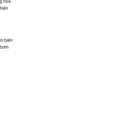
ng hóa
hiện
ên biện
ị bơm