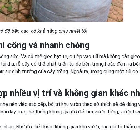
 có độ bền cao, có khả năng chịu nhiệt tốt
thi công và nhanh chóng
, công sức. Và có thể gieo hạt trực tiếp vào túi mà không cần gieo
 túi địa, rễ cây có thể phát triển tự do bên trong hoặc đâm ra bê
hư sự sinh trưởng của cây trồng. Ngoài ra, trong cùng một túi có
ợp nhiều vị trí và không gian khác n
 nhẹ nên việc sắp xếp, bố trí khu vườn theo sở thích sẽ dễ dàng v
loại dây treo, hệ thống khung giá đỡ để làm vườn đứng, vườn tre
c nhau. Nhờ đó, tiết kiệm không gian khu vườn, tạo giá trị thẩm 