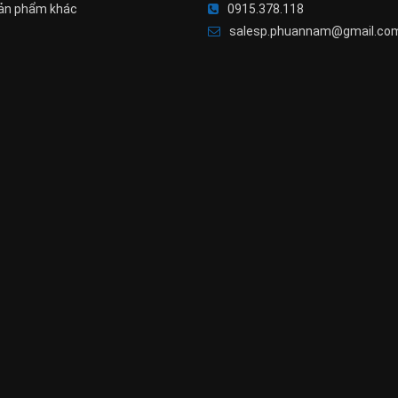
ản phẩm khác
0915.378.118
salesp.phuannam@gmail.co