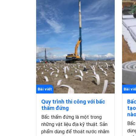
Bài viết
Bài viế
Quy trình thi công với bấc
Bấc
thấm đứng
tạo
nà
Bấc thấm đứng là một trong
Bấc 
những vật liệu địa kỹ thuật. Sản
dùn
phẩm dùng để thoát nước nhằm