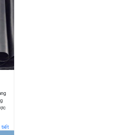
ang
ng
ược
 tiết