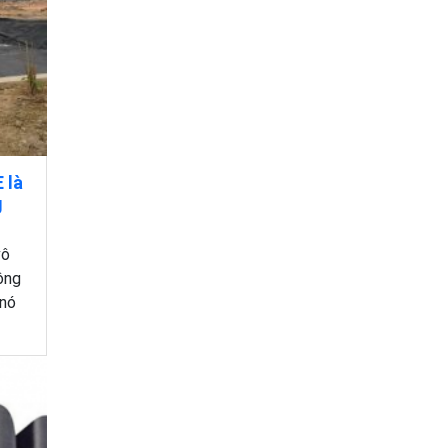
 là
g
vô
ông
 nó
 tiết