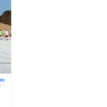
ước
t