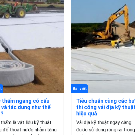
t
Bài viết
 thấm ngang có cấu
Tiêu chuẩn cùng các b
 và tác dụng như thế
thi công vải địa kỹ thuậ
o?
hiệu quả
thấm là vật liệu kỹ thuật
Vải địa kỹ thuật ngày càng
g để thoát nước nhằm tăng
được sử dụng rộng rãi trong