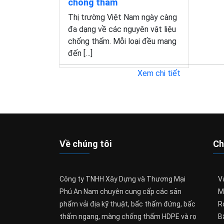
chống thấm
Thị trường Việt Nam ngày càng
đa dạng về các nguyên vật liệu
chống thấm. Mỗi loại đều mang
đến […]
Xem chi tiết
Về chúng tôi
Ch
Công ty TNHH Xây Dựng và Thương Mại
Vả
Phú An Nam chuyên cung cấp các sản
M
phẩm vải địa kỹ thuật, bấc thấm đứng, bấc
R
thấm ngang, màng chống thấm HDPE và rọ
B