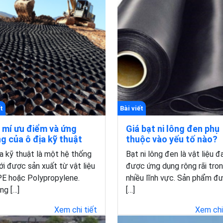
t
Bài viết
 mí ưu điểm và ứng
Giá bạt ni lông đen phụ
g của ô địa kỹ thuật
thuộc vào yếu tố nào?
a kỹ thuật là một hệ thống
Bạt ni lông đen là vật liệu đ
ới được sản xuất từ vật liệu
được ứng dụng rộng rãi tro
E hoặc Polypropylene.
nhiều lĩnh vực. Sản phẩm đ
ng […]
[…]
Xem chi tiết
Xem chi