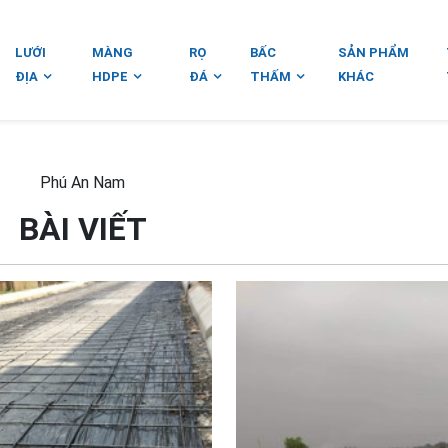
LƯỚI
MÀNG
RỌ
BẤC
SẢN PHẨM
ĐỊA
HDPE
ĐÁ
THẤM
KHÁC
Phú An Nam
BÀI VIẾT