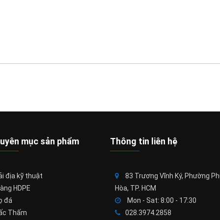
uyên mục sản phẩm
Thông tin liên hệ
i địa kỹ thuật
83 Trương Vĩnh Ký, Phường P
àng HDPE
Hòa, TP. HCM
ọ đá
Mon - Sat: 8:00 - 17:30
ấc Thấm
028.3974.2858