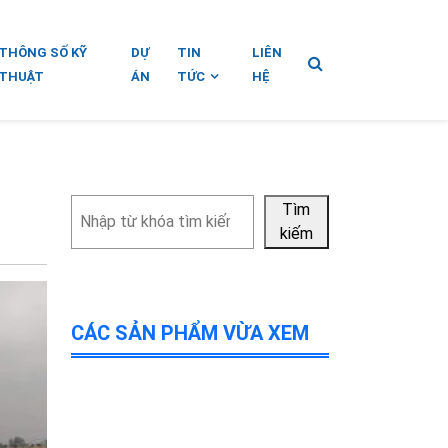
THÔNG SỐ KỸ
DỰ
TIN
LIÊN
THUẬT
ÁN
TỨC
HỆ
Tìm
Tìm
kiếm
kiếm
CÁC SẢN PHẨM VỪA XEM