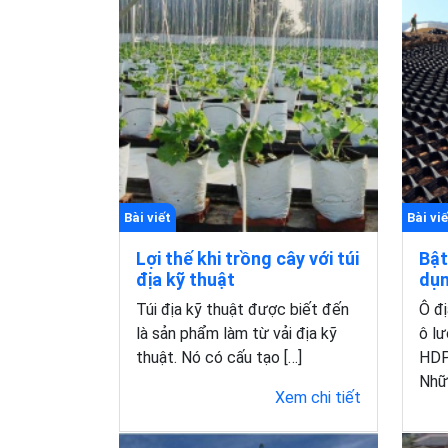
Bài viết
Bài viế
Lợi thế khi trồng cây với túi
Bật
địa kỹ thuật
dụn
Túi địa kỹ thuật được biết đến
Ô đị
là sản phẩm làm từ vải địa kỹ
ô lư
thuật. Nó có cấu tạo […]
HDP
Nhữ
Xem chi tiết