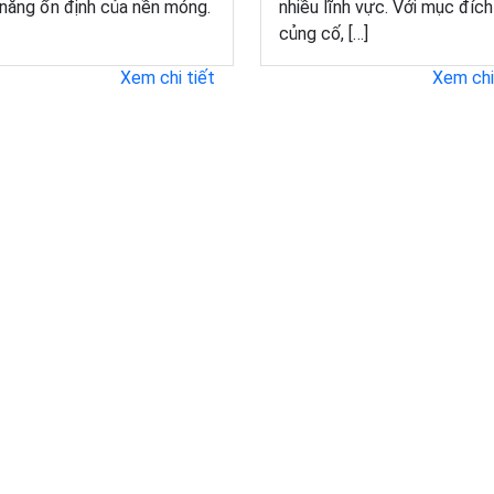
năng ổn định của nền móng.
nhiều lĩnh vực. Với mục đích
củng cố, […]
Xem chi tiết
Xem chi