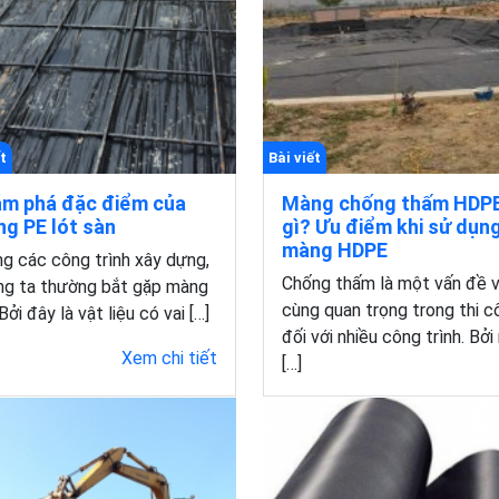
t
Bài viết
m phá đặc điểm của
Màng chống thấm HDPE
g PE lót sàn
gì? Ưu điểm khi sử dụn
màng HDPE
g các công trình xây dựng,
Chống thấm là một vấn đề 
ng ta thường bắt gặp màng
cùng quan trọng trong thi c
Bởi đây là vật liệu có vai […]
đối với nhiều công trình. Bởi
Xem chi tiết
[…]
Xem chi