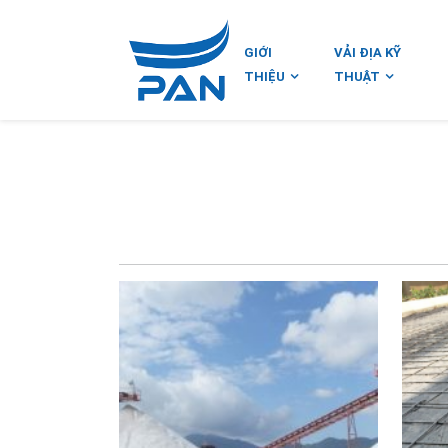
GIỚI
VẢI ĐỊA KỸ
THIỆU
THUẬT