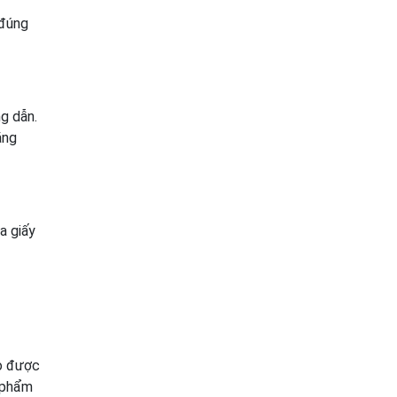
 đúng
g dẫn.
ăng
a giấy
ảo được
 phẩm