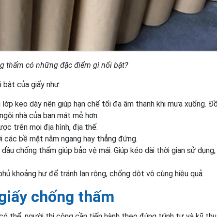
g thấm có những đặc điểm gì nổi bật?
 bật của giấy như:
 lớp keo dày nên giúp hạn chế tối đa âm thanh khi mưa xuống. Đ
 ngôi nhà của bạn mát mẻ hơn.
c trên mọi địa hình, địa thế.
ới các bề mặt nằm ngang hay thẳng đứng.
y dầu chống thấm giúp bảo vệ mái. Giúp kéo dài thời gian sử dụng,
phủ khoảng hư để tránh lan rộng, chống dột vô cùng hiệu quả.
 giấy chống thấm
 thể, người thi công cần tiến hành theo đúng trình tự và kỹ thu