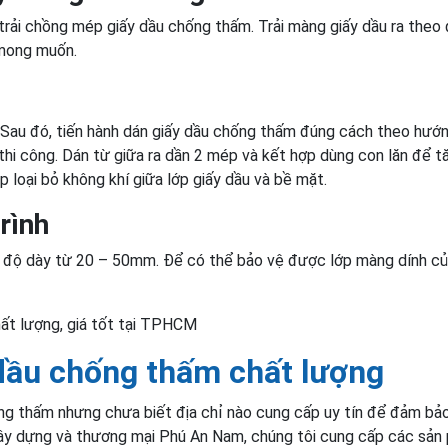
h trải chồng mép giấy dầu chống thấm. Trải màng giấy dầu ra theo
 mong muốn.
. Sau đó, tiến hành dán giấy dầu chống thấm đúng cách theo hướn
 thi công. Dán từ giữa ra dần 2 mép và kết hợp dùng con lăn để t
p loại bỏ không khí giữa lớp giấy dầu và bề mặt.
rình
ó độ dày từ 20 – 50mm. Để có thể bảo vệ được lớp màng dính củ
ất lượng, giá tốt tại TPHCM
 dầu chống thấm chất lượng
ng thấm nhưng chưa biết địa chỉ nào cung cấp uy tín để đảm b
ây dựng và thương mại Phú An Nam, chúng tôi cung cấp các sản