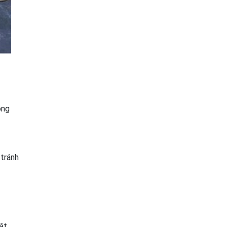
ồng
 tránh
ật.