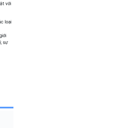
ật với
c loại
giới
ý, sự