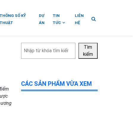
THÔNG SỐ KỸ
DỰ
TIN
LIÊN
THUẬT
ÁN
TỨC
HỆ
Tìm
Tìm
kiếm
kiếm
CÁC SẢN PHẨM VỪA XEM
 điểm
được
phương