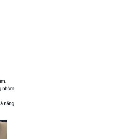
um.
ng nhôm
hả năng