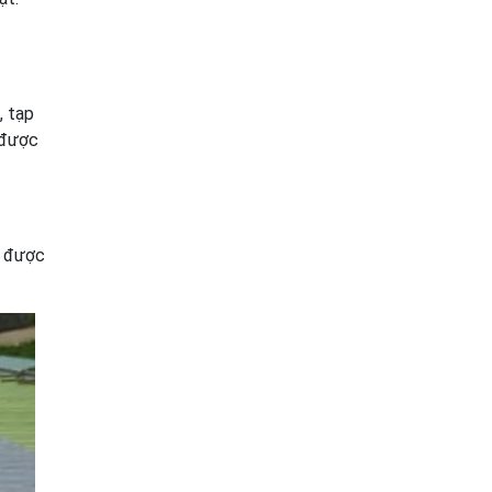
, tạp
g được
ỏ được