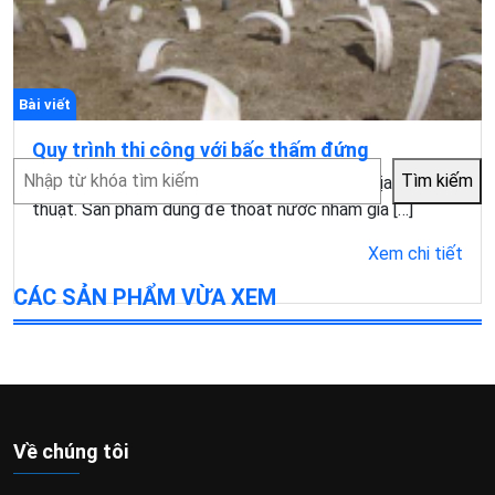
Bài viết
Quy trình thi công với bấc thấm đứng
Tìm
Tìm kiếm
Bấc thấm đứng là một trong những vật liệu địa kỹ
kiếm
thuật. Sản phẩm dùng để thoát nước nhằm gia […]
Xem chi tiết
CÁC SẢN PHẨM VỪA XEM
Về chúng tôi