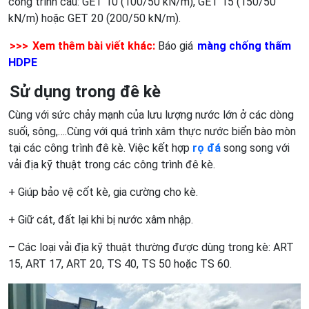
công trình cầu: GET 10 (100/50 kN/m), GET 15 (150/50
kN/m) hoặc GET 20 (200/50 kN/m).
>>>
Xem thêm bài viết khác:
Báo giá
màng chống thấm
HDPE
S
ử dụng trong đê kè
Cùng với sức chảy mạnh của lưu lượng nước lớn ở các dòng
suối, sông,….Cùng với quá trình xâm thực nước biển bào mòn
tại các công trình đê kè. Việc kết hợp
rọ đá
song song với
vải địa kỹ thuật trong các công trình đê kè.
+ Giúp bảo vệ cốt kè, gia cường cho kè.
+ Giữ cát, đất lại khi bị nước xâm nhập.
– Các loại vải địa kỹ thuật thường được dùng trong kè: ART
15, ART 17, ART 20, TS 40, TS 50 hoặc TS 60.