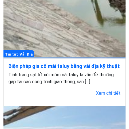
Tin tức Vải Địa
Biện pháp gia cố mái taluy bằng vải địa kỹ thuật
Tình trạng sạt lở, xói mòn mái taluy là vấn đề thường
gặp tại các công trình giao thông, san […]
Xem chi tiết