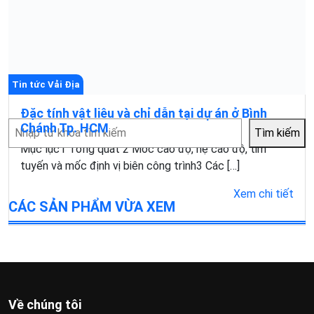
Tin tức Vải Địa
Đặc tính vật liêu và chỉ dẫn tại dự án ở Bình
Tìm
Chánh Tp. HCM
Tìm kiếm
kiếm
Mục lục1 Tổng quát 2 Móc cao độ, hệ cao độ, tim
tuyến và mốc định vị biên công trình3 Các […]
Xem chi tiết
CÁC SẢN PHẨM VỪA XEM
Về chúng tôi