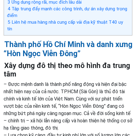
3
Ứng dụng rộng rãi, mục đích lâu dài
4
Tập trung đẩy mạnh các công trình, dự án xây dựng trọng
điểm
5
Liên hệ mua hàng nhà cung cấp vải địa kỹ thuật T40 uy
tín
Thành phố Hồ Chí Minh và danh xưng
“Hòn Ngọc Viễn Đông”
Xây dựng đô thị theo mô hình đa trung
tâm
– Được mệnh danh là thành phố năng động và hiện đại bậc
nhất hiện nay của cả nước. TP.HCM (Sài Gòn) là thủ đô tài
chính và kinh tế lớn của Việt Nam. Cùng với sự phát triển
vượt bậc của nền kinh tế, “Hòn Ngọc Viễn Đông” đang có
những bứt phá ngày càng ngoạn mục. Cả về đời sống kinh tế
– chính trị – xã hội lẫn nâng cấp và hoàn thiện hệ thống cơ sở
hạ tầng giao thông, đô thị.
– Lựa chọn kỹ càng, đầu tư kinh phí lớn với số lượng lớn các