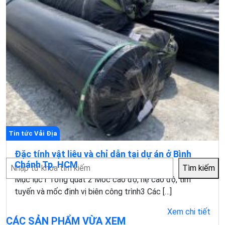
Tin tức Vải Địa
Đặc tính vật liêu và chỉ dẫn tại dự án ở Bình
Tìm
Chánh Tp. HCM
Tìm kiếm
kiếm
Mục lục1 Tổng quát 2 Móc cao độ, hệ cao độ, tim
tuyến và mốc định vị biên công trình3 Các […]
Xem chi tiết
CÁC SẢN PHẨM VỪA XEM