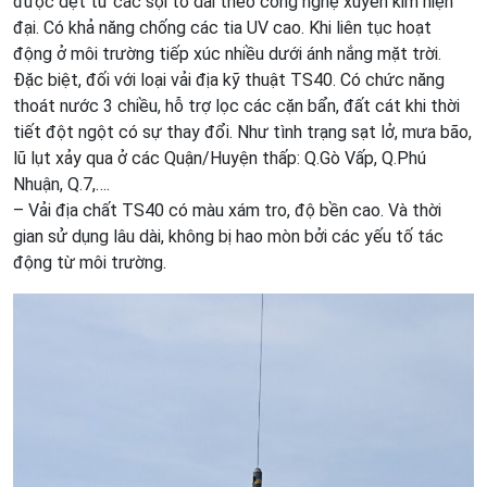
được dệt từ các sợi tơ dài theo công nghệ xuyên kim hiện
đại. Có khả năng chống các tia UV cao. Khi liên tục hoạt
động ở môi trường tiếp xúc nhiều dưới ánh nắng mặt trời.
Đặc biệt, đối với loại vải địa kỹ thuật TS40. Có chức năng
thoát nước 3 chiều, hỗ trợ lọc các cặn bẩn, đất cát khi thời
tiết đột ngột có sự thay đổi. Như tình trạng sạt lở, mưa bão,
lũ lụt xảy qua ở các Quận/Huyện thấp: Q.Gò Vấp, Q.Phú
Nhuận, Q.7,….
– Vải địa chất TS40 có màu xám tro, độ bền cao. Và thời
gian sử dụng lâu dài, không bị hao mòn bởi các yếu tố tác
động từ môi trường.