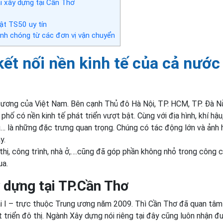
i xây dựng tại Cần Thơ
ật TS50 uy tín
nh chóng từ các đơn vị vận chuyển
ết nối nền kinh tế của cả nước
ương của Việt Nam. Bên cạnh Thủ đô Hà Nội, TP. HCM, TP. Đà N
ố có nền kinh tế phát triển vượt bật. Cùng với địa hình, khí hậu
ng… là những đặc trưng quan trọng. Chúng có tác động lớn và ảnh
y.
thị, công trình, nhà ở,….cũng đã góp phần không nhỏ trong công 
ua.
 dựng tại TP.Cần Thơ
ại I – trực thuộc Trung ương năm 2009. Thì Cần Thơ đã quan tâm
triển đô thị. Ngành Xây dựng nói riêng tại đây cũng luôn nhận 