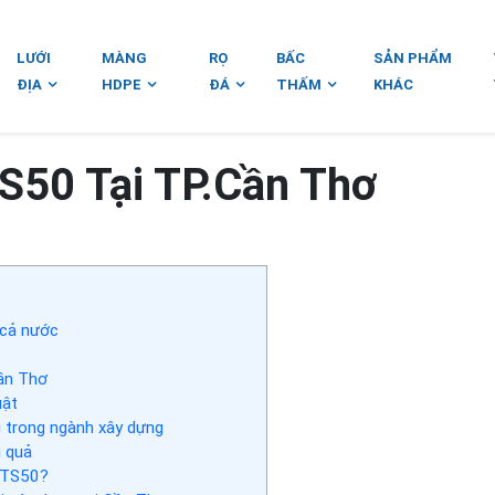
LƯỚI
MÀNG
RỌ
BẤC
SẢN PHẨM
ĐỊA
HDPE
ĐÁ
THẤM
KHÁC
TS50 Tại TP.Cần Thơ
 cả nước
ần Thơ
uật
u trong ngành xây dựng
u quả
t TS50?