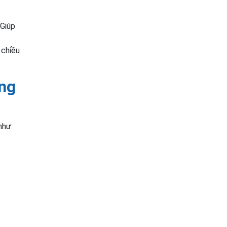
 Giúp
 chiều
ựng
như: