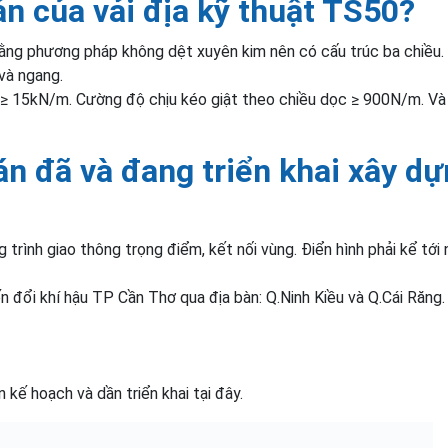
ản của vải địa kỹ thuật TS50?
ằng phương pháp không dệt xuyên kim nên có cấu trúc ba chiều.
và ngang.
 ≥ 15kN/m. Cường độ chịu kéo giật theo chiều dọc ≥ 900N/m. Và
án đã và đang triển khai xây d
 trình giao thông trọng điểm, kết nối vùng. Điển hình phải kể tới 
 đổi khí hậu TP Cần Thơ qua địa bàn: Q.Ninh Kiều và Q.Cái Răng.
kế hoạch và dần triển khai tại đây.