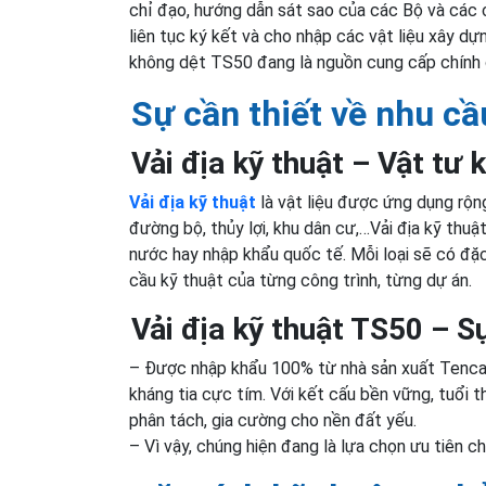
chỉ đạo, hướng dẫn sát sao của các Bộ và các 
liên tục ký kết và cho nhập các vật liệu xây dựn
không dệt TS50 đang là nguồn cung cấp chính ch
Sự cần thiết
về nhu cầu
Vải địa kỹ thuật – Vật tư
Vải địa kỹ thuật
là vật liệu được ứng dụng rộng
đường bộ, thủy lợi, khu dân cư,…Vải địa kỹ thuậ
nước hay nhập khẩu quốc tế. Mỗi loại sẽ có đặc 
cầu kỹ thuật của từng công trình, từng dự án.
Vải địa kỹ thuật TS50 –
Sự
– Được nhập khẩu 100% từ nhà sản xuất Tencate
kháng tia cực tím. Với kết cấu bền vững, tuổi t
phân tách, gia cường cho nền đất yếu.
– Vì vậy, chúng hiện đang là lựa chọn ưu tiên ch