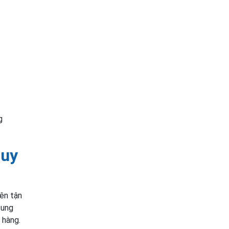
g
 uy
iên tận
cung
 hàng.