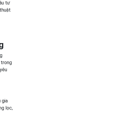
ầu tư
 thuật
g
ng
 trong
 yêu
 gia
ng lọc,