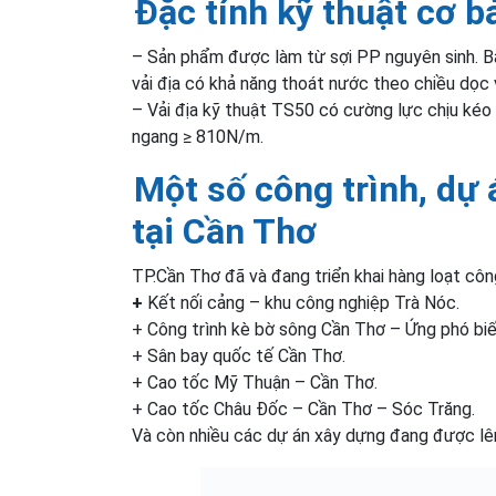
Đặc tính kỹ thuật cơ b
– Sản phẩm được làm từ sợi PP nguyên sinh. B
vải địa có khả năng thoát nước theo chiều dọc 
– Vải địa kỹ thuật TS50 có cường lực chịu kéo
ngang ≥ 810N/m.
Một số công trình, dự 
tại Cần Thơ
TP.Cần Thơ đã và đang triển khai hàng loạt công
+
Kết nối cảng – khu công nghiệp Trà Nóc.
+ Công trình kè bờ sông Cần Thơ – Ứng phó biến
+ Sân bay quốc tế Cần Thơ.
+ Cao tốc Mỹ Thuận – Cần Thơ.
+ Cao tốc Châu Đốc – Cần Thơ – Sóc Trăng.
Và còn nhiều các dự án xây dựng đang được lên 