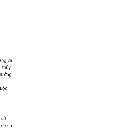
ẵng và
, thủy
 hưởng
cuộc
 rất
được sự