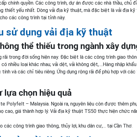
cấp chính quyền. Các công trình, dự án được các nhà thầu, chủ đ
g thiết yếu nhất. Dòng vải địa kỹ thuật, mà đặc biệt là vải địa kỹ
o các công trình tại tỉnh này.
 sử dụng vải địa kỹ thuật
 không thể thiếu trong ngành xây dựn
 rãi trong đời sống hiện nay. Đặc biệt là các công trình giao thô
t có nhiều loại khác nhau; vải dệt, vải không dệt,….Hàng nhập khẩu
tính và các chỉ tiêu riêng. Ứng dụng rộng rãi để phù hợp với các
 lựa chọn hiệu quả
 Polyfelt – Malaysia. Ngoài ra, nguyên liệu còn được thêm phụ
họ cao, giá thành hợp lý. Vải địa kỹ thuật TS50 thực hiện chức nă
o các công trình giao thông, thủy lợi, khu dân cư,… tại Cần Thơ.