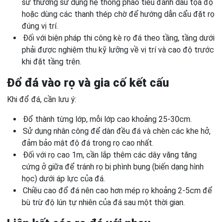
sư thường sử dụng hệ thống phao tiêu đánh dấu tọa độ
hoặc dùng các thanh thép chờ để hướng dẫn cẩu đặt rọ
đúng vị trí.
Đối với biện pháp thi công kè rọ đá theo tầng, tầng dưới
phải được nghiệm thu kỹ lưỡng về vị trí và cao độ trước
khi đặt tầng trên.
Đổ đá vào rọ và gia cố kết cấu
Khi đổ đá, cần lưu ý:
Đổ thành từng lớp, mỗi lớp cao khoảng 25-30cm.
Sử dụng nhân công để dàn đều đá và chèn các khe hở,
đảm bảo mật độ đá trong rọ cao nhất.
Đối với rọ cao 1m, cần lắp thêm các dây văng tăng
cứng ở giữa để tránh rọ bị phình bụng (biến dạng hình
học) dưới áp lực của đá.
Chiều cao đổ đá nên cao hơn mép rọ khoảng 2-5cm để
bù trừ độ lún tự nhiên của đá sau một thời gian.