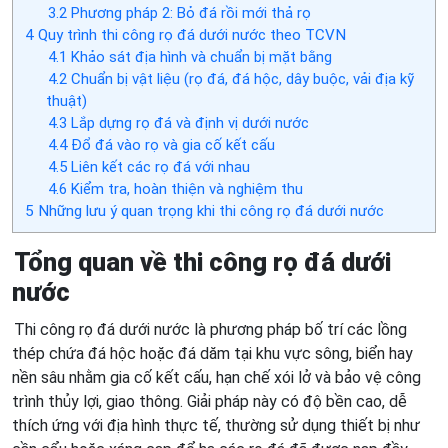
3.2
Phương pháp 2: Bỏ đá rồi mới thả rọ
4
Quy trình thi công rọ đá dưới nước theo TCVN
4.1
Khảo sát địa hình và chuẩn bị mặt bằng
4.2
Chuẩn bị vật liệu (rọ đá, đá hộc, dây buộc, vải địa kỹ
thuật)
4.3
Lắp dựng rọ đá và định vị dưới nước
4.4
Đổ đá vào rọ và gia cố kết cấu
4.5
Liên kết các rọ đá với nhau
4.6
Kiểm tra, hoàn thiện và nghiệm thu
5
Những lưu ý quan trọng khi thi công rọ đá dưới nước
Tổng quan về thi công rọ đá dưới
nước
Thi công rọ đá dưới nước là phương pháp bố trí các lồng
thép chứa đá hộc hoặc đá dăm tại khu vực sông, biển hay
nền sâu nhằm gia cố kết cấu, hạn chế xói lở và bảo vệ công
trình thủy lợi, giao thông. Giải pháp này có độ bền cao, dễ
thích ứng với địa hình thực tế, thường sử dụng thiết bị như