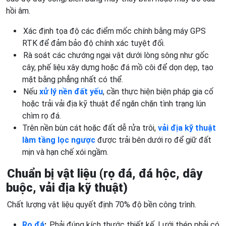
hồi âm.
Xác định tọa độ các điểm mốc chính bằng máy GPS
RTK để đảm bảo độ chính xác tuyệt đối.
Rà soát các chướng ngại vật dưới lòng sông như gốc
cây, phế liệu xây dựng hoặc đá mồ côi để dọn dẹp, tạo
mặt bằng phẳng nhất có thể.
Nếu
xử lý nền đất yếu
, cần thực hiện biện pháp gia cố
hoặc trải vải địa kỹ thuật để ngăn chặn tình trạng lún
chìm rọ đá.
Trên nền bùn cát hoặc đất dễ rửa trôi,
vải địa kỹ thuật
làm tầng lọc ngược
được trải bên dưới rọ để giữ đất
mịn và hạn chế xói ngầm.
Chuẩn bị vật liệu (rọ đá, đá hộc, dây
buộc, vải địa kỹ thuật)
Chất lượng vật liệu quyết định 70% độ bền công trình.
Rọ đá
:
Phải đúng kích thước thiết kế. Lưới thép phải có