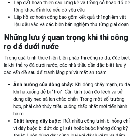
Lấp đất hoàn thiện sau lưng kè và trồng cỏ hoặc đổ bê
tông khóa đỉnh kè nếu có yêu cầu.
Lập hồ sơ hoàn công bao gồm kết quả thí nghiệm vật
liệu đầu vào và các biên bản nghiệm thu từng giai đoạn.
Những lưu ý quan trọng khi thi công
rọ đá dưới nước
Trong quá trình thực hiện biện pháp thi công rọ đá, đặc biệt
là khi thả rọ đá dưới nước, các nhà thầu cần đặc biệt lưu ý
các vấn đề sau để tránh lãng phí và mất an toàn:
Ảnh hưởng của dòng chảy:
Khi dòng chảy mạnh, rọ đá
khi hạ xuống dễ bị “trôi”. Cần tính toán độ lệch và sử
dụng dây neo sà lan chắc chắn. Trong một số trường
hợp, phải chờ thủy triều xuống thấp nhất mới tiến hành
hạ rọ.
Chất lượng dây buộc:
Rất nhiều công trình bị hỏng chỉ
vì dây buộc bị đứt do gỉ sét hoặc buộc không đúng kỹ
thuật. Luôn dùng dây cùng loại với dây lưới rọ và đảm