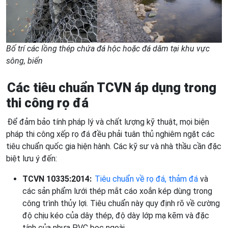
Bố trí các lồng thép chứa đá hộc hoặc đá dăm tại khu vực
sông, biển
Các tiêu chuẩn TCVN áp dụng trong
thi công rọ đá
Để đảm bảo tính pháp lý và chất lượng kỹ thuật, mọi biện
pháp thi công xếp rọ đá đều phải tuân thủ nghiêm ngặt các
tiêu chuẩn quốc gia hiện hành. Các kỹ sư và nhà thầu cần đặc
biệt lưu ý đến:
TCVN 10335:2014:
Tiêu chuẩn về rọ đá, thảm đá
và
các sản phẩm lưới thép mắt cáo xoắn kép dùng trong
công trình thủy lợi. Tiêu chuẩn này quy định rõ về cường
độ chịu kéo của dây thép, độ dày lớp mạ kẽm và đặc
tính của nhựa PVC bọc ngoài.