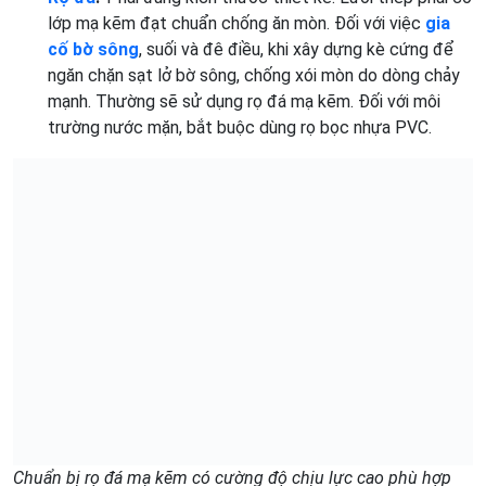
lớp mạ kẽm đạt chuẩn chống ăn mòn. Đối với việc
gia
cố bờ sông
, suối và đê điều, khi xây dựng kè cứng để
ngăn chặn sạt lở bờ sông, chống xói mòn do dòng chảy
mạnh. Thường sẽ sử dụng rọ đá mạ kẽm. Đối với môi
trường nước mặn, bắt buộc dùng rọ bọc nhựa PVC.
Chuẩn bị rọ đá mạ kẽm có cường độ chịu lực cao phù hợp