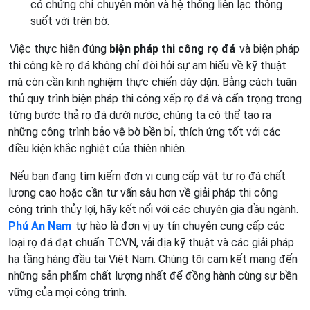
có chứng chỉ chuyên môn và hệ thống liên lạc thông
suốt với trên bờ.
Việc thực hiện đúng
biện pháp thi công rọ đá
và biện pháp
thi công kè rọ đá không chỉ đòi hỏi sự am hiểu về kỹ thuật
mà còn cần kinh nghiệm thực chiến dày dặn. Bằng cách tuân
thủ quy trình biện pháp thi công xếp rọ đá và cẩn trọng trong
từng bước thả rọ đá dưới nước, chúng ta có thể tạo ra
những công trình bảo vệ bờ bền bỉ, thích ứng tốt với các
điều kiện khắc nghiệt của thiên nhiên.
Nếu bạn đang tìm kiếm đơn vị cung cấp vật tư rọ đá chất
lượng cao hoặc cần tư vấn sâu hơn về giải pháp thi công
công trình thủy lợi, hãy kết nối với các chuyên gia đầu ngành.
Phú An Nam
tự hào là đơn vị uy tín chuyên cung cấp các
loại rọ đá đạt chuẩn TCVN, vải địa kỹ thuật và các giải pháp
hạ tầng hàng đầu tại Việt Nam. Chúng tôi cam kết mang đến
những sản phẩm chất lượng nhất để đồng hành cùng sự bền
vững của mọi công trình.