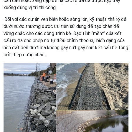
cần cẩu hoặc xáng cạp để hạ các rọ đá đã được nạp đầy
xuống đúng vị trí thi công.
Đối với các dự án ven biển hoặc sông lớn, kỹ thuật thả rọ đá
dưới nước thường được ưu tiên sử dụng để tạo chân đế
vững chắc cho các công trình kè. Đặc tính “mềm” của kết
cấu rọ đá cho phép nó tự điều chỉnh theo sự biến dạng của
nền đất bên dưới mà không gây nứt gãy như kết cấu bê tông
cốt thép cứng nhắc.