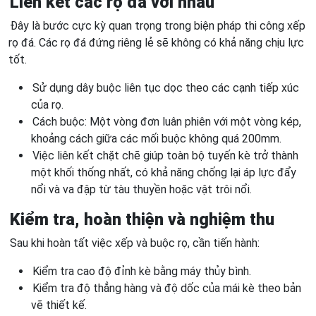
Liên kết các rọ đá với nhau
Đây là bước cực kỳ quan trọng trong biện pháp thi công xếp
rọ đá. Các rọ đá đứng riêng lẻ sẽ không có khả năng chịu lực
tốt.
Sử dụng dây buộc liên tục dọc theo các cạnh tiếp xúc
của rọ.
Cách buộc: Một vòng đơn luân phiên với một vòng kép,
khoảng cách giữa các mối buộc không quá 200mm.
Việc liên kết chặt chẽ giúp toàn bộ tuyến kè trở thành
một khối thống nhất, có khả năng chống lại áp lực đẩy
nổi và va đập từ tàu thuyền hoặc vật trôi nổi.
Kiểm tra, hoàn thiện và nghiệm thu
Sau khi hoàn tất việc xếp và buộc rọ, cần tiến hành:
Kiểm tra cao độ đỉnh kè bằng máy thủy bình.
Kiểm tra độ thẳng hàng và độ dốc của mái kè theo bản
vẽ thiết kế.