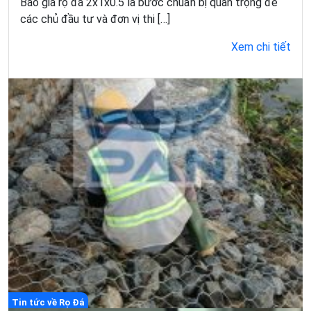
Báo giá rọ đá 2x1x0.5 là bước chuẩn bị quan trọng để
các chủ đầu tư và đơn vị thi […]
Xem chi tiết
Tin tức về Rọ Đá