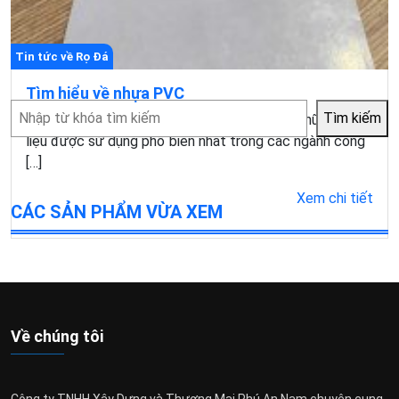
Tin tức về Rọ Đá
Tìm hiểu về nhựa PVC
Tìm
Tìm kiếm
Nhựa PVC (Polyvinyl Chloride) là một trong những vật
kiếm
liệu được sử dụng phổ biến nhất trong các ngành công
[…]
Xem chi tiết
CÁC SẢN PHẨM VỪA XEM
Về chúng tôi