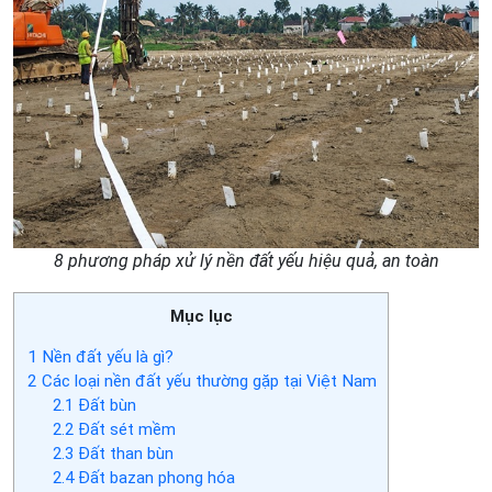
8 phương pháp xử lý nền đất yếu hiệu quả, an toàn
Mục lục
1
Nền đất yếu là gì?
2
Các loại nền đất yếu thường gặp tại Việt Nam
2.1
Đất bùn
2.2
Đất sét mềm
2.3
Đất than bùn
2.4
Đất bazan phong hóa