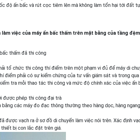
tốc độ ấn bấc và rút cọc tiêm lên mà không làm tổn hại tới đất t
ển làm việc của máy ẩn bấc thấm trên mặt bằng của tầng đệm
 bấc thấm đã thi công
phải tổ chức thi công thí điểm trên một phạm vi đủ để máy di chu
thí điểm phải có sự kiểm chứng của tư vấn giám sát và trong qua 
 kiểm tra mỗi thao tác thi công và mức độ chính xác của việc ấn 
i được phép thi công đại trà
ấm bằng các máy đo đạc thông thường theo hàng dọc, hàng ngan
đã được vạch ra ở sơ đồ di chuyển làm việc nói trên. Xác định vạ
hiết bị con lắc đặt trên giá.