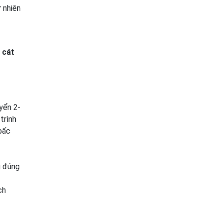
ự nhiên
 cát
yển 2-
trình
bấc
g đúng
ch