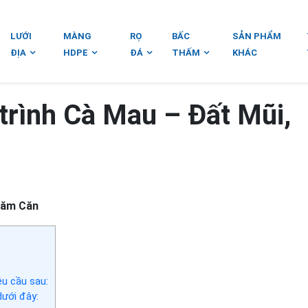
LƯỚI
MÀNG
RỌ
BẤC
SẢN PHẨM
ĐỊA
HDPE
ĐÁ
THẤM
KHÁC
rình Cà Mau – Đất Mũi,
Năm Căn
u cầu sau:
dưới đây: