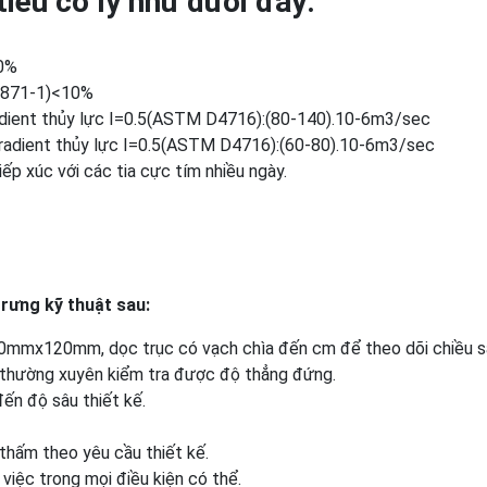
tiêu cơ lý như dưới đây:
20%
 8871-1)<10%
radient thủy lực I=0.5(ASTM D4716):(80-140).10-6m3/sec
 gradient thủy lực I=0.5(ASTM D4716):(60-80).10-6m3/sec
ếp xúc với các tia cực tím nhiều ngày.
rưng kỹ thuật sau:
 60mmx120mm, dọc trục có vạch chìa đến cm để theo dõi chiều s
để thường xuyên kiểm tra được độ thẳng đứng.
ến độ sâu thiết kế.
thấm theo yêu cầu thiết kế.
việc trong mọi điều kiện có thể.