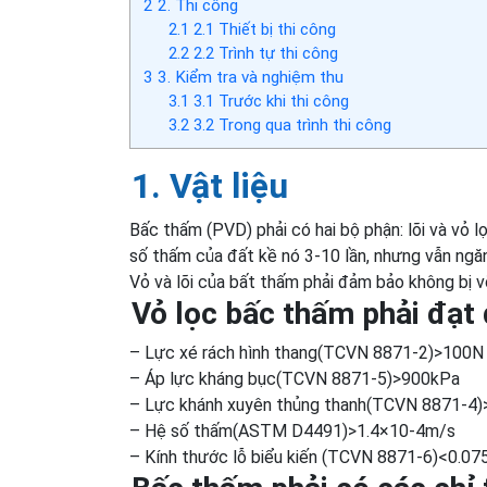
2
2. Thi công
2.1
2.1 Thiết bị thi công
2.2
2.2 Trình tự thi công
3
3. Kiểm tra và nghiệm thu
3.1
3.1 Trước khi thi công
3.2
3.2 Trong qua trình thi công
1. Vật liệu
Bấc thấm (PVD) phải có hai bộ phận: lõi và vỏ l
số thấm của đất kề nó 3-10 lần, nhưng vẫn ngă
Vỏ và lõi của bất thấm phải đảm bảo không bị vỡ
Vỏ lọc bấc thấm phải đạt
– Lực xé rách hình thang(TCVN 8871-2)>100N
– Áp lực kháng bục(TCVN 8871-5)>900kPa
– Lực khánh xuyên thủng thanh(TCVN 8871-4
– Hệ số thấm(ASTM D4491)>1.4×10-4m/s
– Kính thước lỗ biểu kiến (TCVN 8871-6)<0.0