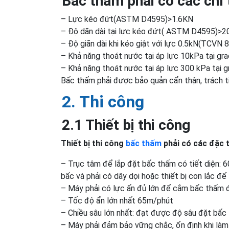
Bấc thấm phải có các chỉ 
– Lực kéo đứt(ASTM D4595)>1.6KN
– Độ dãn dài tại lực kéo đứt( ASTM D4595)>
– Độ giãn dài khi kéo giật với lực 0.5kN(TCVN
– Khả năng thoát nước tại áp lực 10kPa tại g
– Khả năng thoát nước tại áp lực 300 kPa tại
Bấc thấm phải được bảo quản cẩn thận, trách ti
2. Thi công
2.1 Thiết bị thi công
Thiết bị thi công
bấc thấm
phải có các đặc t
– Trục tâm để lắp đặt bấc thấm có tiết diện:
bấc và phải có dây dọi hoặc thiết bị con lắc 
– Máy phải có lực ấn đủ lớn để cắm bấc thấm đ
– Tốc độ ẩn lớn nhất 65m/phút
– Chiều sâu lớn nhất: đạt được độ sâu đặt bấc 
– Máy phải đảm bảo vững chắc, ổn định khi làm 