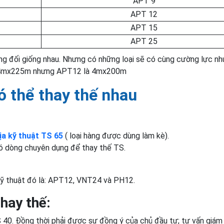
APT 9
APT 12
APT 15
APT 25
ng đối giống nhau. Nhưng có những loại sẽ có cùng cường lực n
h 4mx225m nhưng APT12 là 4mx200m
ó thể thay thế nhau
ịa kỹ thuật TS 65
( loại hàng được dùng làm kè).
 có dòng chuyên dụng để thay thế TS.
 kỹ thuật đó là: APT12, VNT24 và PH12.
hay thế:
40. Đồng thời phải được sự đồng ý của chủ đầu tư; tư vấn giám