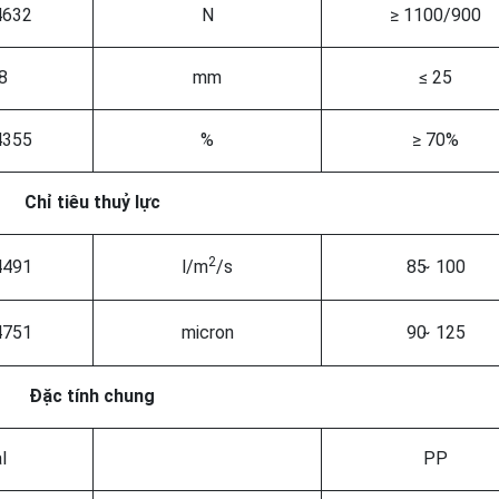
632
N
≥ 1100/900
8
mm
≤ 25
355
%
≥ 70%
Chỉ tiêu thuỷ lực
2
491
l/m
/s
85 ̴ 100
751
micron
90 ̴ 125
Đặc tính chung
l
PP