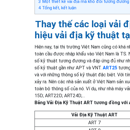
3
Một thiết kế vải địa mà khó đổi tương đương
4
Tổng kết, kết luận
Thay thế các loại vải
hiệu vải địa kỹ thuật t
Hiện nay, tại thị trường Việt Nam cũng có khá 
toàn cầu được nhập khẩu vào Việt Nam là TS.
số kỹ thuật tương đương và đáp ứng đủ như nha
số kỹ thuật gần như APT và VNT.
ART25
tương
và với những thông số kỹ thuật đặc biệt. Với tí
xảy ra. Nên các nhà sản xuất ở Việt Nam sản xu
toàn bộ thông số của nó. Ví dụ, như nhà máy vả
15D; ART22D; ART24D;…
Bảng Vải Địa Kỹ Thuật ART tương đồng với
Vải Địa Kỹ Thuật ART
ART 7