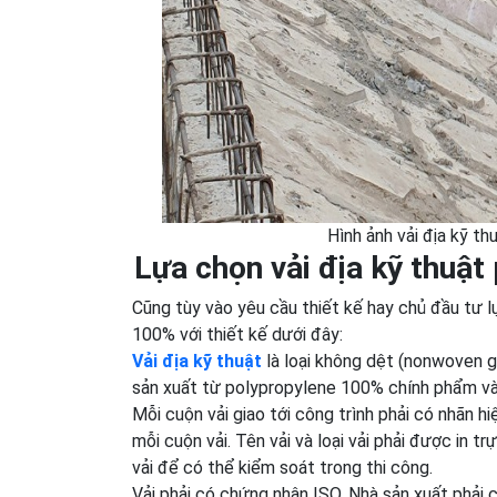
Hình ảnh vải địa kỹ t
Lựa chọn vải địa kỹ thuật
Cũng tùy vào yêu cầu thiết kế hay chủ đầu tư l
100% với thiết kế dưới đây:
Vải địa kỹ thuật
là loại không dệt (nonwoven ge
sản xuất từ polypropylene 100% chính phẩm và 
Mỗi cuộn vải giao tới công trình phải có nhãn h
mỗi cuộn vải. Tên vải và loại vải phải được in
vải để có thể kiểm soát trong thi công.
Vải phải có chứng nhận ISO. Nhà sản xuất phải