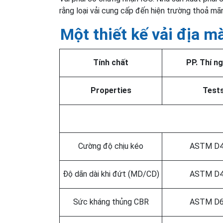
rằng loại vải cung cấp đến hiện trường thoả mã
Một thiết kế vải địa 
Tính chất
PP. Thí n
Properties
Test
Cường độ chịu kéo
ASTM D4
Độ dãn dài khi đứt (MD/CD)
ASTM D4
Sức kháng thủng CBR
ASTM D6