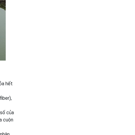
ỏa hết
iber),
 số của
ủa cuộn
 nhận