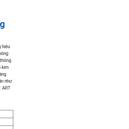
ng
 hiệu
hông
 thông
 kim
hàng
ần như
D: ART