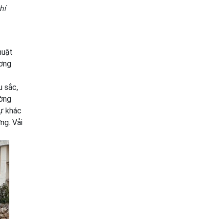
hí
huật
ương
u sắc,
ường
sự khác
ng. Vải