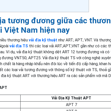
 địa tương đương giữa các thươ
ại Việt Nam hiện nay
nhiều thương hiệu
vải địa kỹ thuật
như ART; APT; VNT. Và thương
 Ngoài
vải địa TS
thì các loại vải ART;APT;VNT gần như có các t
u. Ví dụ, vải địa kỹ thuật không dệt ART 12 tương đương và có
 đương VNT50; APT25. Vải địa kỹ thuật TS với công nghệ xuyên
nh chất là hàng nhập khẩu nên đôi lúc về tiến độ cấp hàng; khan 
ất các loại vải tương đương với thông số kỹ thuật với TS, thoả g
i địa kỹ thuật ART với thương hiệu ART ra các sản phẩm với mã 
 APT
Vải Địa Kỹ Thuật APT
APT 7