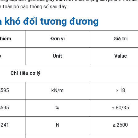
n toàn bộ các thông số sau đây:
mà khó đổi tương đương
ghiệm
Đơn vị
Giá trị
s
Unit
Value
Chỉ tiêu cơ lý
595
kN/m
≥ 18
595
%
≤ 80/35
241
N
≥ 2500