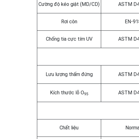
Cường độ kéo giật (MD/CD)
ASTM D4
Rơi côn
EN-91
Chống tia cực tím UV
ASTM D4
Lưu lượng thấm đứng
ASTM D4
Kích thước lỗ O
ASTM D4
95
Chất liệu
Norma