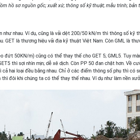
gồm hồ sơ nguồn gốc; xuất xứ; thông số kỹ thuật; mẫu trình; bản t
n như nhau. Ví dụ, cũng là vải dệt 200/50 kN/m thì thông số kỹ t
. GET là thương hiệu vải địa kỹ thuật Việt Nam. Còn GML là th
 kéo đứt 50KN/m) cũng có thể thay thế cho GET 5; GML5. Tuy mà
 GET5 thì sợi nhìn mịn; dễ xê dịch. Còn PP 50 đan chặt hơn. Về c
hì cả hai loại đều bằng nhau. Chỉ ở các điểm thông số phụ thì có 
 thì đôi khi chúng ta có thể thay thế nhau. Ví dụ như làm nền xưở
.