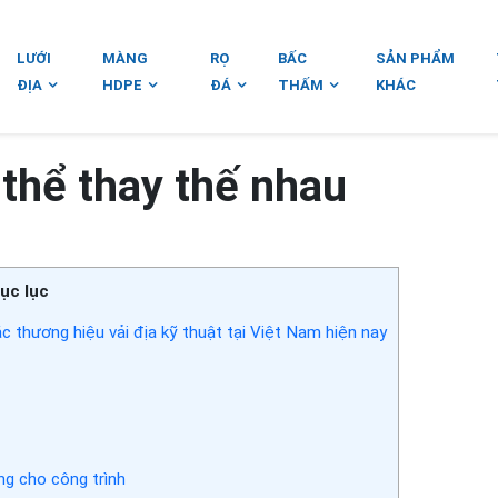
LƯỚI
MÀNG
RỌ
BẤC
SẢN PHẨM
ĐỊA
HDPE
ĐÁ
THẤM
KHÁC
ó thể thay thế nhau
ục lục
c thương hiệu vải địa kỹ thuật tại Việt Nam hiện nay
ng cho công trình