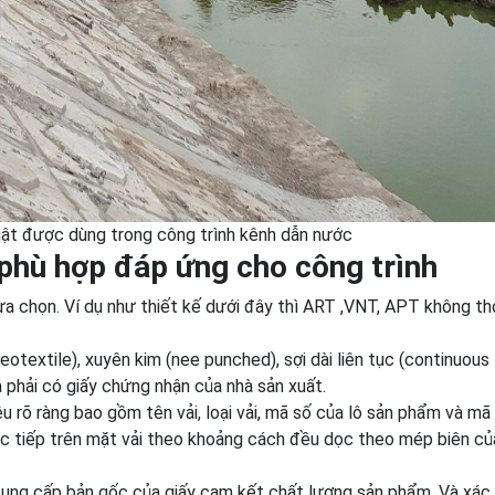
huật được dùng trong công trình kênh dẫn nước
 phù hợp đáp ứng cho công trình
ựa chọn. Ví dụ như thiết kế dưới đây thì ART ,VNT, APT không th
otextile), xuyên kim (nee punched), sợi dài liên tục (continuous f
phải có giấy chứng nhận của nhà sản xuất.
iệu rõ ràng bao gồm tên vải, loại vải, mã số của lô sản phẩm và mã
 trực tiếp trên mặt vải theo khoảng cách đều dọc theo mép biên c
 cung cấp bản gốc của giấy cam kết chất lượng sản phẩm. Và xác