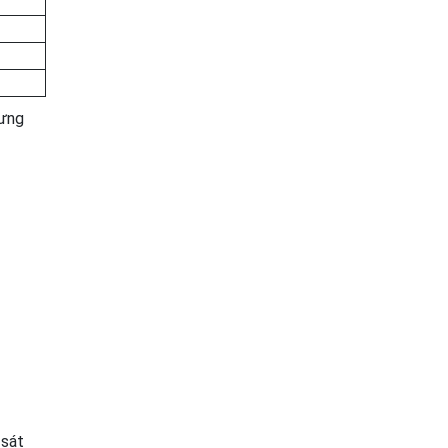
hưng
 sát