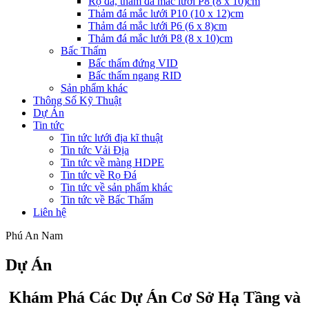
Rọ đá, thảm đá mắc lưới P8 (8 x 10)cm
Thảm đá mắc lưới P10 (10 x 12)cm
Thảm đá mắc lưới P6 (6 x 8)cm
Thảm đá mắc lưới P8 (8 x 10)cm
Bấc Thấm
Bấc thấm đứng VID
Bấc thấm ngang RID
Sản phẩm khác
Thông Số Kỹ Thuật
Dự Án
Tin tức
Tin tức lưới địa kĩ thuật
Tin tức Vải Địa
Tin tức về màng HDPE
Tin tức về Rọ Đá
Tin tức về sản phẩm khác
Tin tức về Bấc Thấm
Liên hệ
Phú An Nam
Dự Án
Khám Phá Các Dự Án Cơ Sở Hạ Tầng và