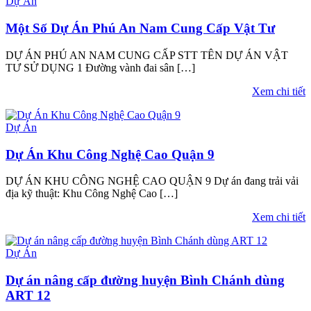
Dự Án
Một Số Dự Án Phú An Nam Cung Cấp Vật Tư
DỰ ÁN PHÚ AN NAM CUNG CẤP STT TÊN DỰ ÁN VẬT
TƯ SỬ DỤNG 1 Đường vành đai sân […]
Xem chi tiết
Dự Án
Dự Án Khu Công Nghệ Cao Quận 9
DỰ ÁN KHU CÔNG NGHỆ CAO QUẬN 9 Dự án đang trải vải
địa kỹ thuật: Khu Công Nghệ Cao […]
Xem chi tiết
Dự Án
Dự án nâng cấp đường huyện Bình Chánh dùng
ART 12