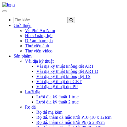
Giới thiệu
Về Phú An Nam
Hồ sơ năng lực
Dự án tham gia
Thư viện ảnh
Thư viện video
Sản phẩm
Vải địa kỹ thuật
Vải địa kỹ thuật không dệt ART
Vải địa kỹ thuật không dệt ART D
Vải địa kỹ thuật không dệt TS
Vải địa kỹ thuật dệt GET
Vải địa kỹ thuật dệt PP
Lưới địa
Lưới địa kỹ thuật 1 trục
Lưới địa kỹ thuật 2 trục
Rọ đá
Rọ đá mạ kẽm
Rọ đá, thảm đá mắc lưới P10 (10 x 12)cm
Rọ đá, thảm đá mắc lưới P6 (6 x 8)cm