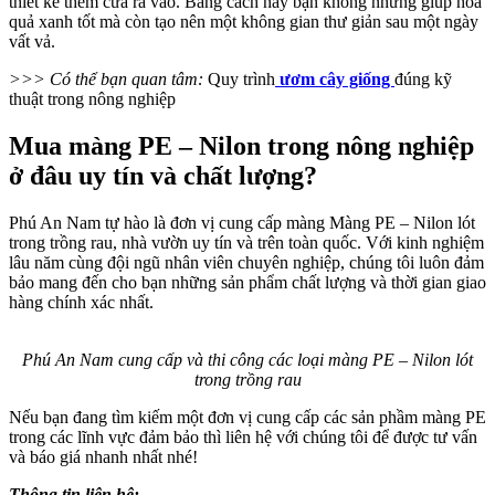
thiết kế thêm cửa ra vào. Bằng cách này bạn không những giúp hoa
quả xanh tốt mà còn tạo nên một không gian thư giản sau một ngày
vất vả.
>>> Có thể bạn quan tâm:
Quy trình
ươm cây giống
đúng kỹ
thuật trong nông nghiệp
Mua màng PE – Nilon trong nông nghiệp
ở đâu uy tín và chất lượng?
Phú An Nam tự hào là đơn vị cung cấp màng Màng PE – Nilon lót
trong trồng rau, nhà vườn uy tín và trên toàn quốc. Với kinh nghiệm
lâu năm cùng đội ngũ nhân viên chuyên nghiệp, chúng tôi luôn đảm
bảo mang đến cho bạn những sản phẩm chất lượng và thời gian giao
hàng chính xác nhất.
Phú An Nam cung cấp và thi công các loại màng PE – Nilon lót
trong trồng rau
Nếu bạn đang tìm kiếm một đơn vị cung cấp các sản phầm màng PE
trong các lĩnh vực đảm bảo thì liên hệ với chúng tôi để được tư vấn
và báo giá nhanh nhất nhé!
Thông tin liên hệ: