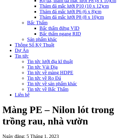
Rọ đá, thảm đá mắc lưới P8 (8 x 10)cm
Thảm đá mắc lưới P10 (10 x 12)cm
Thảm đá mắc lưới P6 (6 x 8)cm
Thảm đá mắc lưới P8 (8 x 10)cm
Bấc Thấm
Bấc thấm đứng VID
Bấc thấm ngang RID
Sản phẩm khác
Thông Số Kỹ Thuật
Dự Án
Tin tức
Tin tức lưới địa kĩ thuật
Tin tức Vải Địa
Tin tức về màng HDPE
Tin tức về Rọ Đá
Tin tức về sản phẩm khác
Tin tức về Bấc Thấm
Liên hệ
Màng PE – Nilon lót trong
trồng rau, nhà vườn
Ngày đăng: 5 Tháng 1, 2023