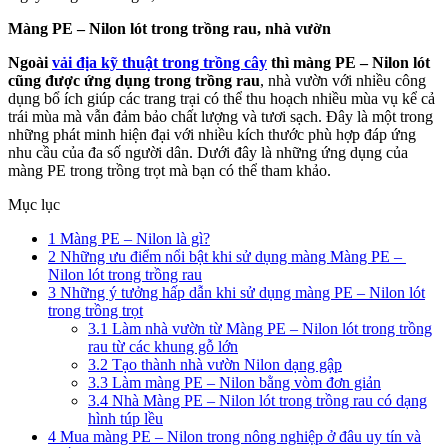
Màng PE – Nilon lót trong trồng rau, nhà vườn
Ngoài
vải địa kỹ thuật trong trồng cây
thì màng PE – Nilon lót
cũng được ứng dụng trong trồng rau
, nhà vườn với nhiều công
dụng bổ ích giúp các trang trại có thể thu hoạch nhiều mùa vụ kể cả
trái mùa mà vẫn đảm bảo chất lượng và tươi sạch. Đây là một trong
những phát minh hiện đại với nhiều kích thước phù hợp đáp ứng
nhu cầu của đa số người dân. Dưới đây là những ứng dụng của
màng PE trong trồng trọt mà bạn có thể tham khảo.
Mục lục
1
Màng PE – Nilon là gì?
2
Những ưu điểm nổi bật khi sử dụng màng Màng PE –
Nilon lót trong trồng rau
3
Những ý tưởng hấp dẫn khi sử dụng màng PE – Nilon lót
trong trồng trọt
3.1
Làm nhà vườn từ Màng PE – Nilon lót trong trồng
rau từ các khung gỗ lớn
3.2
Tạo thành nhà vườn Nilon dạng gập
3.3
Làm màng PE – Nilon bằng vòm đơn giản
3.4
Nhà Màng PE – Nilon lót trong trồng rau có dạng
hình túp lều
4
Mua màng PE – Nilon trong nông nghiệp ở đâu uy tín và