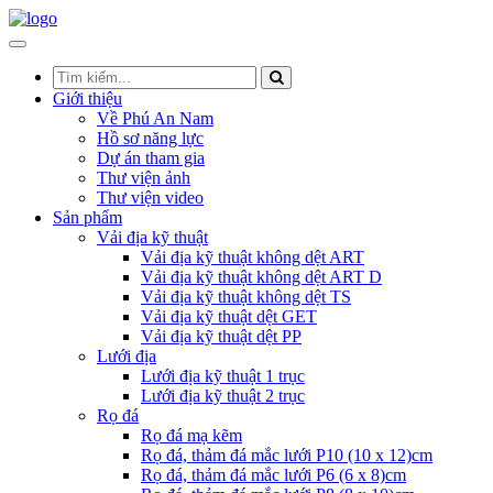
Giới thiệu
Về Phú An Nam
Hồ sơ năng lực
Dự án tham gia
Thư viện ảnh
Thư viện video
Sản phẩm
Vải địa kỹ thuật
Vải địa kỹ thuật không dệt ART
Vải địa kỹ thuật không dệt ART D
Vải địa kỹ thuật không dệt TS
Vải địa kỹ thuật dệt GET
Vải địa kỹ thuật dệt PP
Lưới địa
Lưới địa kỹ thuật 1 trục
Lưới địa kỹ thuật 2 trục
Rọ đá
Rọ đá mạ kẽm
Rọ đá, thảm đá mắc lưới P10 (10 x 12)cm
Rọ đá, thảm đá mắc lưới P6 (6 x 8)cm