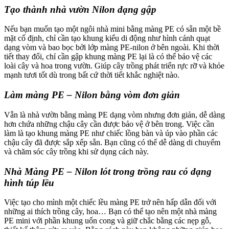
Tạo thành nhà vườn Nilon dạng gập
Nếu bạn muốn tạo một ngôi nhà mini bằng màng PE có sẵn một bề
mặt cố định, chỉ cần tạo khung kiểu di động như hình cánh quạt
dạng vòm và bao bọc bởi lớp màng PE-nilon ở bên ngoài. Khi thời
tiết thay đổi, chỉ cần gập khung màng PE lại là có thể bảo vệ các
loài cây và hoa trong vườn. Giúp cây trồng phát triển rực rỡ và khỏe
mạnh tươi tốt dù trong bất cứ thời tiết khắc nghiệt nào.
Làm màng PE – Nilon bằng vòm đơn giản
Vẫn là nhà vườn bằng màng PE dạng vòm nhưng đơn giản, dễ dàng
hơn chứa những chậu cây cần được bảo vệ ở bên trong. Việc cần
làm là tạo khung màng PE như chiếc lồng bàn và úp vào phần các
chậu cây đã được sắp xếp sẵn. Bạn cũng có thể dễ dàng di chuyểm
và chăm sóc cây trồng khi sử dụng cách này.
Nhà Màng PE – Nilon lót trong trồng rau
có dạng
hình túp lều
Việc tạo cho mình một chiếc lều màng PE trở nên hấp dẫn đối với
những ai thích trồng cây, hoa… Bạn có thể tạo nên một nhà màng
PE mini với phần khung uốn cong và giữ chắc bằng các nẹp gỗ,