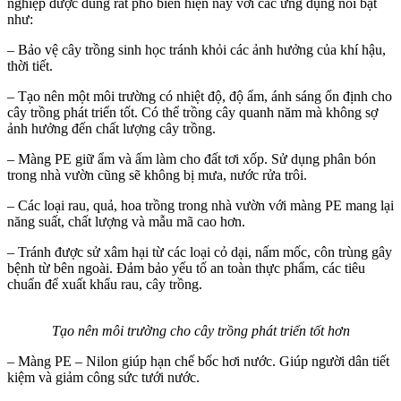
nghiệp được dùng rất phổ biến hiện nay với các ứng dụng nổi bật
như:
– Bảo vệ cây trồng sinh học tránh khỏi các ảnh hưởng của khí hậu,
thời tiết.
– Tạo nên một môi trường có nhiệt độ, độ ẩm, ánh sáng ổn định cho
cây trồng phát triển tốt. Có thể trồng cây quanh năm mà không sợ
ảnh hưởng đến chất lượng cây trồng.
– Màng PE giữ ẩm và ấm làm cho đất tơi xốp. Sử dụng phân bón
trong nhà vườn cũng sẽ không bị mưa, nước rửa trôi.
– Các loại rau, quả, hoa trồng trong nhà vườn với màng PE mang lại
năng suất, chất lượng và mẫu mã cao hơn.
– Tránh được sử xâm hại từ các loại cỏ dại, nấm mốc, côn trùng gây
bệnh từ bên ngoài. Đảm bảo yếu tố an toàn thực phẩm, các tiêu
chuẩn để xuất khẩu rau, cây trồng.
Tạo nên môi trường cho cây trồng phát triển tốt hơn
– Màng PE – Nilon giúp hạn chế bốc hơi nước. Giúp người dân tiết
kiệm và giảm công sức tưới nước.