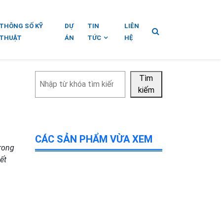
THÔNG SỐ KỸ
DỰ
TIN
LIÊN
THUẬT
ÁN
TỨC
HỆ
Tìm
Tìm
kiếm
kiếm
CÁC SẢN PHẨM VỪA XEM
trong
ết