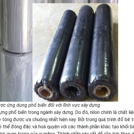
ược ứng dụng phổ biến đối với lĩnh vực xây dựng
ựng phổ biến trong ngành xây dựng. Do đó, nilon chính là chất liệ
 tông được ưa chuộng nhất hiện nay. Bởi trong quá trình đổ bê 
có thể đông đặc và hoà quyện với các thành phần khác tạo khối b
rò quan trọng của xi măng. Thành phần này rất dễ rửa trôi theo 