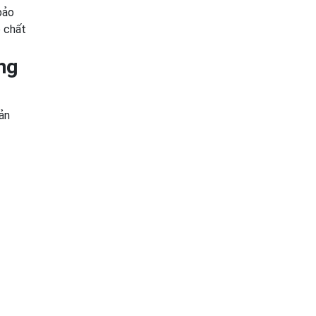
bảo
o chất
ng
ản