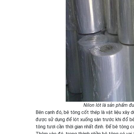
Nilon lót là sản phẩm đ
Bên cạnh đó, bê tông cốt thép là vật liệu xây d
được sử dụng để lót xuống sàn trước khi đổ bê
tông tươi cần thời gian nhất định. Để bê tông 
Thêm vào đó, trong thành phần bê tông có vai t