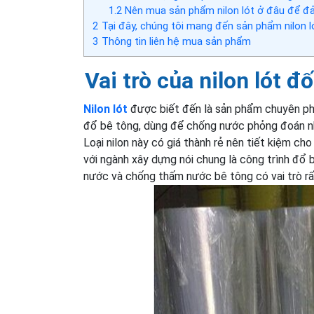
1.2
Nên mua sản phẩm nilon lót ở đâu để đả
2
Tại đây, chúng tôi mang đến sản phẩm nilon l
3
Thông tin liên hệ mua sản phẩm
Vai trò của nilon lót đ
Nilon lót
được biết đến là sản phẩm chuyên phụ
đổ bê tông, dùng để chống nước phỏng đoán n
Loại nilon này có giá thành rẻ nên tiết kiệm cho
với ngành xây dựng nói chung là công trình đổ b
nước và chống thấm nước bê tông có vai trò rấ