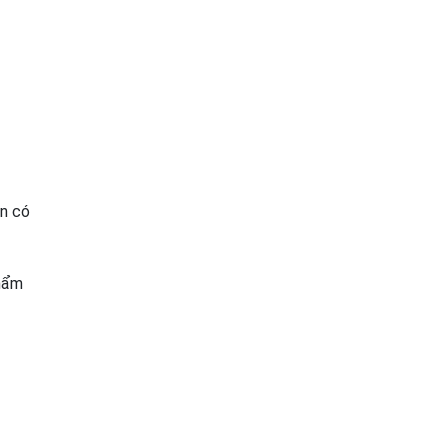
ạn có
phẩm