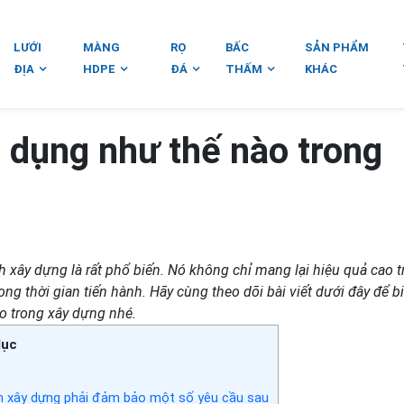
LƯỚI
MÀNG
RỌ
BẤC
SẢN PHẨM
ĐỊA
HDPE
ĐÁ
THẤM
KHÁC
g dụng như thế nào trong
nh xây dựng là rất phổ biến. Nó không chỉ mang lại hiệu quả cao 
ong thời gian tiến hành. Hãy cùng theo dõi bài viết dưới đây để bi
 trong xây dựng nhé.
lục
h xây dựng phải đảm bảo một số yêu cầu sau