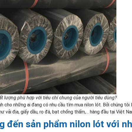
hất lượng phù hợp với tiêu chí chung của người tiêu dùng?
nh cho những ai đang có nhu cầu tìm mua nilon lót. Bởi chúng tôi 
hư vải địa, giấy dầu, rọ đá, bạt chống thấm,… hàng đầu tại Việt N
g đến sản phẩm nilon lót với n