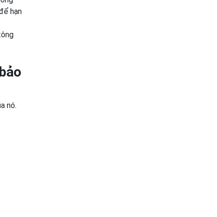
 để hạn
tông
 bảo
a nó.