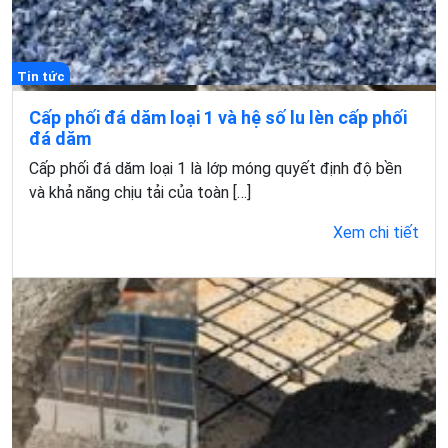
Tin tức
Cấp phối đá dăm loại 1 và hệ số lu lèn cấp phối
đá dăm
Cấp phối đá dăm loại 1 là lớp móng quyết định độ bền
và khả năng chịu tải của toàn […]
Xem chi tiết