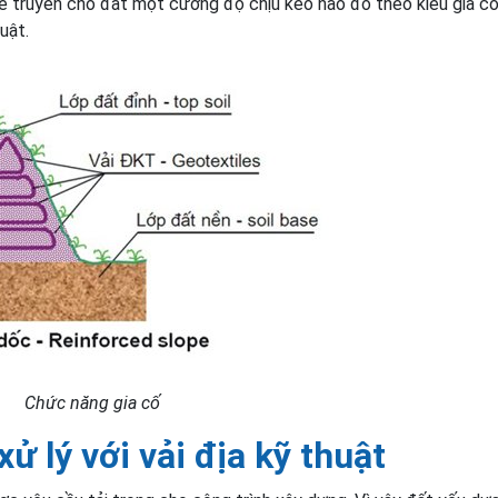
để truyền cho đất một cường độ chịu kéo nào đó theo kiểu gia c
uật.
Chức năng gia cố
ử lý với vải địa kỹ thuật