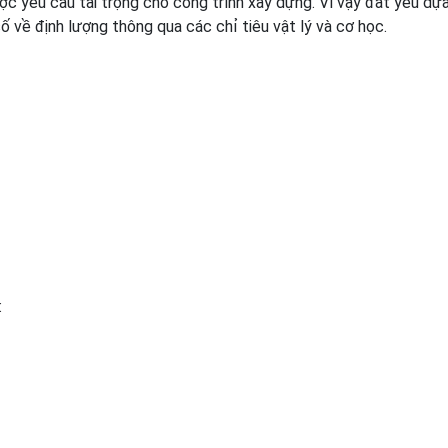
c yêu cầu tải trọng cho công trình xây dựng. Vì vậy đất yếu dự
ố về định lượng thông qua các chỉ tiêu vật lý và cơ học.
: