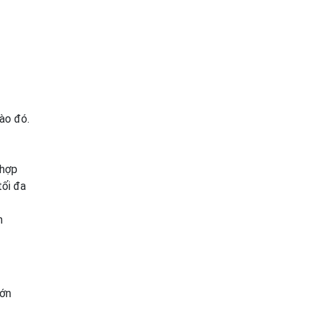
ào đó.
 hợp
tối đa
n
lớn