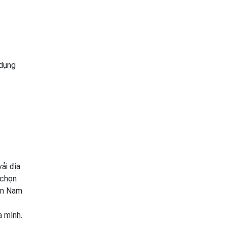
 dụng
ải địa
 chọn
 An Nam
a mình.