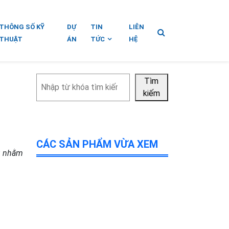
THÔNG SỐ KỸ
DỰ
TIN
LIÊN
THUẬT
ÁN
TỨC
HỆ
Tìm
Tìm
kiếm
kiếm
CÁC SẢN PHẨM VỪA XEM
ếu nhằm