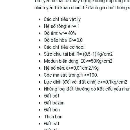
Đất yếu là loại đất xây dựng không đáp ứng đượ
nhiều yếu tố khác nhau để đánh giá như thông s
Các chỉ tiêu vật lý:
Hệ số rỗng: e >=1
Độ ẩm: w>=40%
Độ bão hòa: G>=0,8.
Các chỉ tiêu cơ học:
Sức chịu tải bé: R= (0,5-1)Kg/cm2
Modun biến dạng: E0<=50Kg/cm2
Hệ số nén: a>=0,01cm2/Kg.
Góc ma sát trong:fi <=100.
Lực dính (đối với đất dinh):c<=0,1kg/cm2
Những loại đất thường có kết cấu yếu như
Đất sét
Đất bazan
Đất bùn
Than bùn
Đất cát