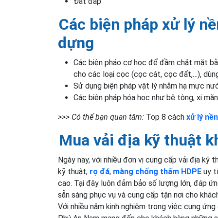
Đất đắp
Các biện pháp xử lý nề
dựng
Các biện pháo cơ học để đầm chặt mặt bằ
cho các loại cọc (cọc cát, cọc đất,…), dùng
Sử dụng biện pháp vật lý nhằm hạ mực nư
Các biện pháp hóa học như bê tông, xi măng
>>> Có thể bạn quan tâm:
Top 8 cách
xử lý nề
Mua vải địa kỹ thuật 
Ngày nay, với nhiều đơn vị cung cấp vải địa kỹ 
kỹ thuật,
rọ đá
,
màng chống thấm HDPE
uy t
cao. Tại đây luôn đảm bảo số lượng lớn, đáp ứ
sẵn sàng phục vụ và cung cấp tận nơi cho khác
Với nhiều năm kinh nghiệm trong việc cung ứng 