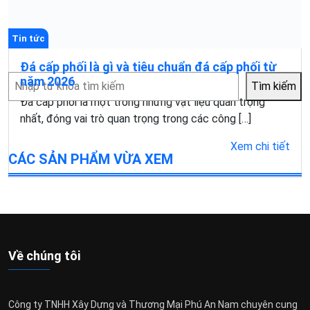
Tin tức
Đá cấp phối là gì và tiêu chuẩn đá cấp phối từ
Tìm
năm 2026
Tìm kiếm
kiếm
Đá cấp phối là một trong những vật liệu quan trọng
nhất, đóng vai trò quan trọng trong các công […]
Xem chi tiết
CÁC SẢN PHẨM VỪA XEM
Về chúng tôi
Công ty TNHH Xây Dựng và Thương Mại Phú An Nam chuyên cung