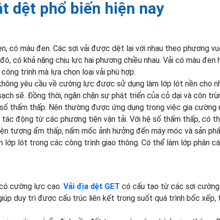
ật dệt phổ biến hiện nay
len, có màu đen. Các sợi vải được dệt lại với nhau theo phương v
đó, có khả năng chịu lực hai phương chiều nhau. Vải có màu đen
công trình mà lựa chọn loại vải phù hợp.
, không yêu cầu về cường lực được sử dụng làm lớp lót nền cho nh
sạch sẽ. Đồng thời, ngăn chặn sự phát triển của cỏ dại và côn trù
hệ số thấm thấp. Nên thường được ứng dụng trong việc gia cường
tác động từ các phương tiện vận tải. Với hệ số thấm thấp, có t
iện tượng ẩm thấp, nấm mốc ảnh hưởng đến máy móc và sản ph
m lớp lót trong các công trình giao thông. Có thể làm lớp phân c
t có cường lực cao.
Vải địa dệt GET
có cấu tạo từ các sợi cường
iúp duy trì được cấu trúc liên kết trong suốt quá trình bốc xếp, 