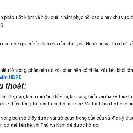
n pháp tiết kiệm và hiệu quả. Nhằm phục hồi các ô hay khu vực đ
g.
 các cọc gia cố ổn định cho nền đất yếu. Nó đóng vai trò như tấ
iều lỗ trống, phần nền đá vôi, phần nền có nhiều vật liệu khối lổn
hấm HDPE
.
u thoát:
hư đê, đập, kênh mương thủy lợi, kè sông, biển vải địa kỹ thuật 
p lưc thủy động từ bên trong bờ mái dốc. Và triệt tiêu bớt các n
 vọng bạn sẽ thấy được vai trò quan trọng của của vải địa kỹ thu
ạn có thể liên hệ với Phú An Nam để được hỗ trợ.