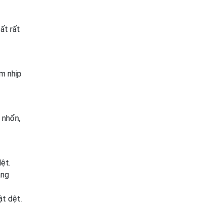
ất rất
m nhịp
 nhổn,
dệt.
ăng
ật dệt.