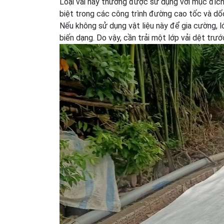
Loại vải này thường được sử dụng với mục đích
biệt trong các công trình đường cao tốc và dốc
Nếu không sử dụng vật liệu này để gia cường, l
biến dạng. Do vậy, cần trải một lớp vải dệt trước