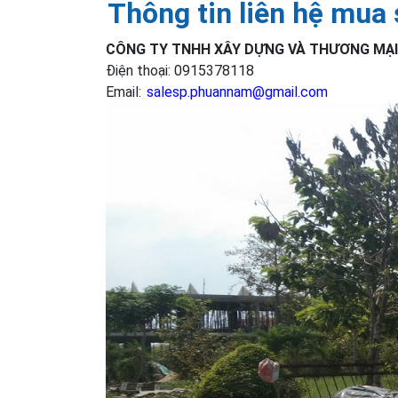
Thông tin liên hệ mua
CÔNG TY TNHH XÂY DỰNG VÀ THƯƠNG MẠI
Điện thoại: 0915378118
Email:
salesp.phuannam@gmail.com