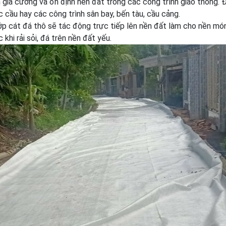
 gia cường và ổn định nền đất trong các công trình giao thông. 
 cầu hay các công trình sân bay, bến tàu, cầu cảng.
ớp cát đá thô sẽ tác động trực tiếp lên nền đất làm cho nền mó
 khi rải sỏi, đá trên nền đất yếu.