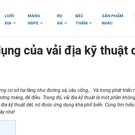
LƯỚI
MÀNG
RỌ
BẤC
SẢN PHẨM
ĐỊA
HDPE
ĐÁ
THẤM
KHÁC
ng của vải địa kỹ thuật 
ựng cơ sở hạ tầng như đường xá, cầu cống,… Và trong phát triển
ương máng, đê điều. Trong đó, vải địa kỹ thuật là một phần không
vải địa kỹ thuật dệt, nó được ứng dụng khá phổ biến. Cùng tìm hiểu
ây nhé!