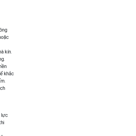
uông
 hoặc
à kín.
ng.
 nền
hể khắc
ẩm.
ách
 lực
thi