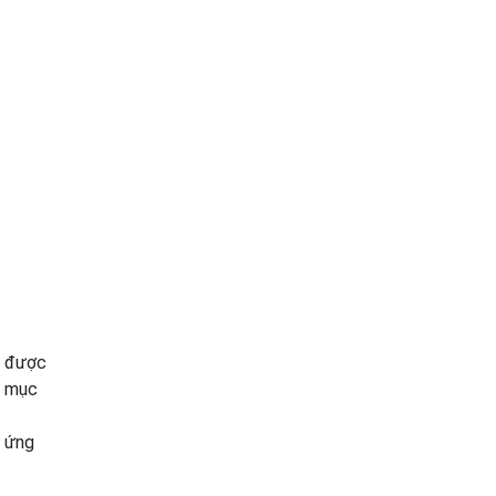
ải được
i mục
 ứng