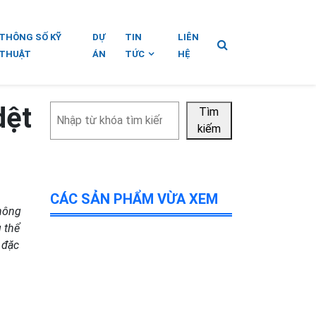
THÔNG SỐ KỸ
DỰ
TIN
LIÊN
THUẬT
ÁN
TỨC
HỆ
dệt
Tìm
Tìm
kiếm
kiếm
CÁC SẢN PHẨM VỪA XEM
 nông
 thể
 đặc