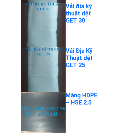
Vải địa kỹ
thuật dệt
GET 30
Vải Địa Kỹ
Thuật dệt
GET 25
Màng HDPE
– HSE 2.5