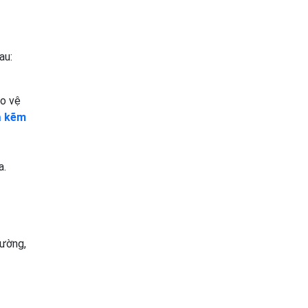
au:
ảo vệ
ạ kẽm
a.
rường,