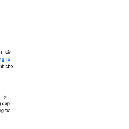
t, sản
ng rọ
ịnh cho
 lại
g đập
ng tự