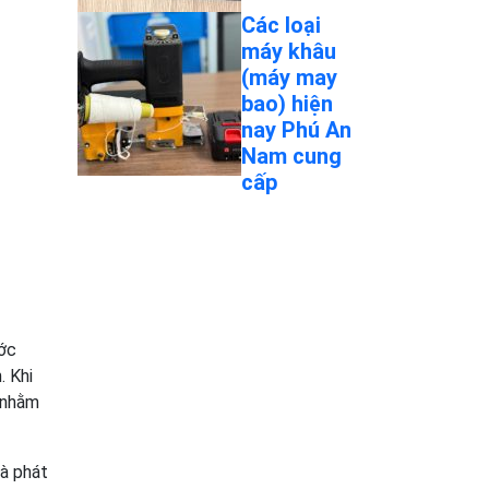
Các loại
máy khâu
(máy may
bao) hiện
nay Phú An
Nam cung
cấp
ước
. Khi
 nhằm
và phát