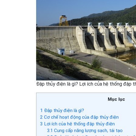
Đập thủy điện là gì? Lợi ích của hệ thống đập t
Mục lục
1
Đập thủy điện là gì?
2
Cơ chế hoạt động của đập thủy điện
3
Lợi ích của hệ thống đập thủy điện
3.1
Cung cấp năng lượng sạch, tái tạo