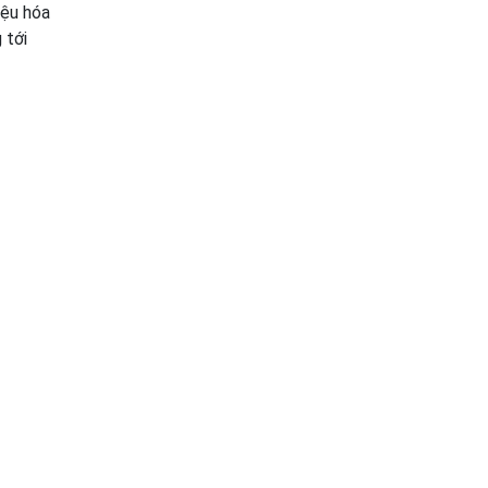
iệu hóa
 tới