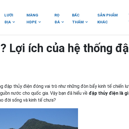
LƯỚI
MÀNG
RỌ
BẤC
SẢN PHẨM
ĐỊA
HDPE
ĐÁ
THẤM
KHÁC
ì? Lợi ích của hệ thống đ
g đập thủy điện đóng vai trò như những đòn bẩy kinh tế chiến lư
nguồn nước cho quốc gia. Vậy bạn đã hiểu về
đập thủy điện là gì
cho đời sống và kinh tế chưa?