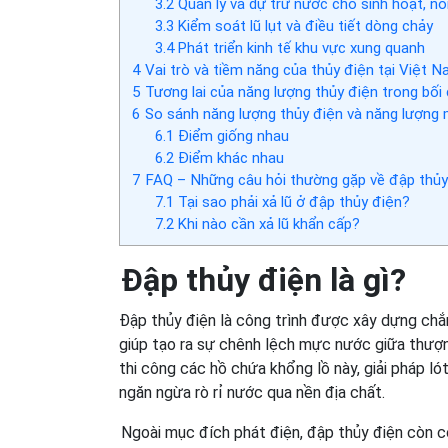
3.2
Quản lý và dự trữ nước cho sinh hoạt, n
3.3
Kiểm soát lũ lụt và điều tiết dòng chảy
3.4
Phát triển kinh tế khu vực xung quanh
4
Vai trò và tiềm năng của thủy điện tại Việt 
5
Tương lai của năng lượng thủy điện trong bối
6
So sánh năng lượng thủy điện và năng lượng 
6.1
Điểm giống nhau
6.2
Điểm khác nhau
7
FAQ – Những câu hỏi thường gặp về đập thủy
7.1
Tại sao phải xả lũ ở đập thủy điện?
7.2
Khi nào cần xả lũ khẩn cấp?
Đập thủy điện là gì?
Đập thủy điện là công trình được xây dựng chắ
giúp tạo ra sự chênh lệch mực nước giữa thượng
thi công các hồ chứa khổng lồ này, giải pháp ló
ngăn ngừa rò rỉ nước qua nền địa chất.
Ngoài mục đích phát điện, đập thủy điện còn có 