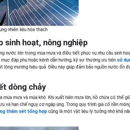
ng nhiên liệu hóa thạch
o sinh hoạt, nông nghiệp
ng nước lớn trong mùa mưa và điều tiết phục vụ nhu cầu sinh hoạ
g mục đập phụ hoặc kênh dẫn hướng, kỹ sư thường ưu tiên
sử dụ
ặt lòng mương hiệu quả. Điều này giúp đảm bảo nguồn nước ổn đ
iết dòng chảy
a mùa mưa và mùa khô. Khi xuất hiện mưa lớn, hồ chứa có thể giữ
lưu và hạn chế nguy cơ ngập úng. Trong quy trình gia cố nền món
ng thấm sét tổng hợp
cũng là một vật liệu lý tưởng nhờ khả nă