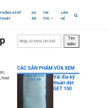
THÔNG SỐ KỸ
DỰ
TIN
LIÊN
THUẬT
ÁN
TỨC
HỆ
ập
Tìm
Tìm
kiếm
kiếm
CÁC SẢN PHẨM VỪA XEM
ợc,
Vải địa kỹ
, hoạt
thuật dệt
GET 150