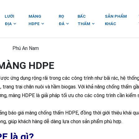
LƯỚI
MÀNG
RỌ
BẤC
SẢN PHẨM
ĐỊA
HDPE
ĐÁ
THẤM
KHÁC
Phú An Nam
MÀNG HDPE
được ứng dụng rộng rãi trong các công trình như bãi rác, hệ thống
c, trang trại chăn nuôi và hầm biogas. Với khả năng chống thấm g
ường, màng HDPE là giải pháp tối ưu cho các công trình cần kiểm 
ng báo giá màng chống thấm HDPE, đồng thời giới thiệu khái qu
công, giúp khách hàng dễ dàng lựa chọn sản phẩm phù hợp.
 là gì?