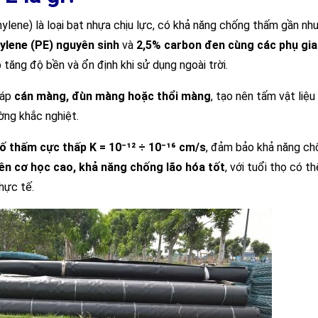
ene) là loại bạt nhựa chịu lực, có khả năng chống thấm gần nh
ylene (PE) nguyên sinh
và
2,5% carbon đen cùng các phụ gia
 tăng độ bền và ổn định khi sử dụng ngoài trời.
háp
cán màng, đùn màng hoặc thổi màng
, tạo nên tấm vật liệ
ờng khắc nghiệt.
ố thấm cực thấp K = 10⁻¹² ÷ 10⁻¹⁶ cm/s
, đảm bảo khả năng ch
ền cơ học cao, khả năng chống lão hóa tốt
, với tuổi thọ có t
hực tế.