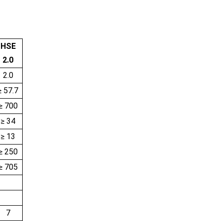
HSE
2.0
2.0
≥ 57.7
≥ 700
≥ 34
≥ 13
≥ 250
≥ 705
7