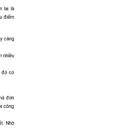
 lại là
ưu điểm
ày càng
n nhiều
o đó có
khá đơn
hi công
ất. Nhờ