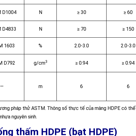
 D1004
N
≥ 30
≥ 60
 D4833
N
≥ 70
≥ 150
M 1603
%
2.0-3.0
2.0-3.0
3
M D792
g/cm
≥ 0.94
≥ 0.94
—
m
6
6
o phương pháp thử ASTM. Thông số thực tế của màng HDPE có thể
 nhựa nguyên sinh.
ống thấm HDPE (bạt HDPE)