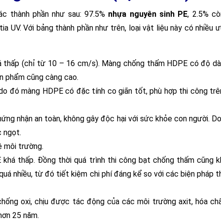
c thành phần như sau: 97.5%
nhựa nguyên sinh PE
, 2.5% còn
ia UV. Với bảng thành phần như trên, loại vật liệu này có nhiều 
á thấp (chỉ từ 10 – 16 cm/s). Màng chống thấm HDPE có độ d
sản phẩm cũng càng cao.
do đó màng HDPE có đặc tính co giãn tốt, phù hợp thi công trê
ng nhận an toàn, không gây độc hại với sức khỏe con người. D
 ngọt.
ệ môi trường.
khá thấp. Đồng thời quá trình thi công bạt chống thấm cũng 
uá nhiều, từ đó tiết kiệm chi phí đáng kể so với các biện pháp t
ống oxi, chịu được tác động của các môi trường axit, hóa ch
hơn 25 năm.