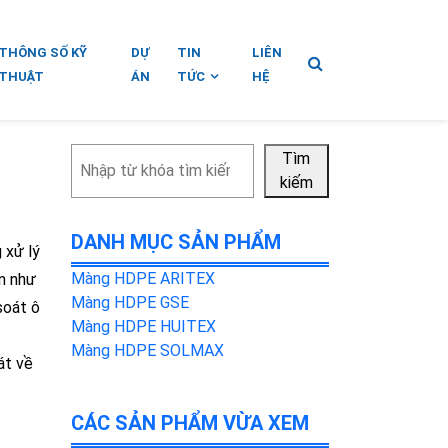
THÔNG SỐ KỸ
DỰ
TIN
LIÊN
THUẬT
ÁN
TỨC
HỆ
Tìm
Tìm
kiếm
kiếm
DANH MỤC SẢN PHẨM
 xử lý
Màng HDPE ARITEX
ần như
Màng HDPE GSE
soát ô
Màng HDPE HUITEX
Màng HDPE SOLMAX
át về
CÁC SẢN PHẨM VỪA XEM