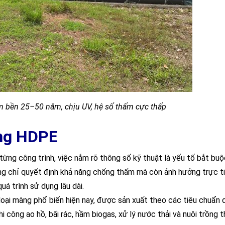
bền 25–50 năm, chịu UV, hệ số thấm cực thấp
àng HDPE
ừng công trình, việc nắm rõ thông số kỹ thuật là yếu tố bắt buộ
g chỉ quyết định khả năng chống thấm mà còn ảnh hưởng trực t
á trình sử dụng lâu dài.
 loại màng phổ biến hiện nay, được sản xuất theo các tiêu chuẩn
công ao hồ, bãi rác, hầm biogas, xử lý nước thải và nuôi trồng t