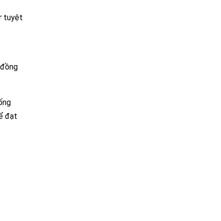
ư tuyệt
u đồng
ống
hể đạt