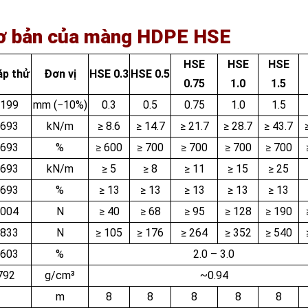
cơ bản của màng HDPE HSE
HSE
HSE
HSE
p thử
Đơn vị
HSE 0.3
HSE 0.5
0.75
1.0
1.5
199
mm (−10%)
0.3
0.5
0.75
1.0
1.5
693
kN/m
≥ 8.6
≥ 14.7
≥ 21.7
≥ 28.7
≥ 43.7
693
%
≥ 600
≥ 700
≥ 700
≥ 700
≥ 700
693
kN/m
≥ 5
≥ 8
≥ 11
≥ 15
≥ 25
693
%
≥ 13
≥ 13
≥ 13
≥ 13
≥ 13
004
N
≥ 40
≥ 68
≥ 95
≥ 128
≥ 190
833
N
≥ 105
≥ 176
≥ 264
≥ 352
≥ 540
603
%
2.0 – 3.0
792
g/cm³
~0.94
m
8
8
8
8
8