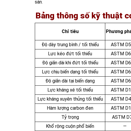
sản.
Bảng thông số kỹ thuật 
Chỉ tiêu
Phương phá
Độ dày trung bình / tối thiểu
ASTM D5
Lực kéo đứt tối thiểu
ASTM D6
Độ giãn dài khi đứt tối thiểu
ASTM D6
Lực chịu biến dạng tối thiểu
ASTM D6
Độ giãn dài tại biến dạng
ASTM D6
Lực kháng xé tối thiểu
ASTM D1
Lực kháng xuyên thủng tối thiểu
ASTM D4
Hàm lượng carbon đen
ASTM D1
Tỷ trọng
ASTM D
Khổ rộng cuộn phổ biến
—